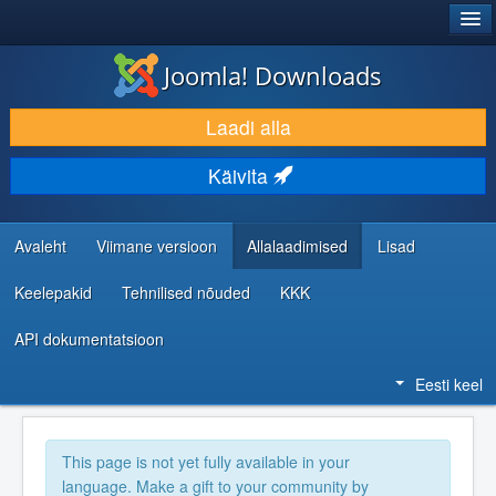
®
JOOMLA!
Joomla! Downloads
LAADI ALLA JA LAIENDA
Laadi alla
AVASTA JA ÕPI
Käivita
KOGUKOND JA KASUTAJATUGI
RESSURSID ARENDAJATELE
Avaleht
Viimane versioon
Allalaadimised
Lisad
Keelepakid
Tehnilised nõuded
KKK
API dokumentatsioon
Eesti keel
This page is not yet fully available in your
language. Make a gift to your community by