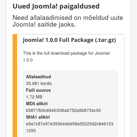
Uued Joomla! paigaldused
Need allalaadimised on mõeldud uute
Joomla! saitide jaoks.
Joomla! 1.0.0 Full Package (.tar.gz)
This is the full download package for Joomla!
1.0.0
Allalaaditud
35,981 korda
Faili suurus
1.72 MB
MD5 allkiri
b5871fb9c694fc536a2752a5b8734c30
SHA1 allkiri
e9a7c87e97e39364dd458a55225d2c846103
1293