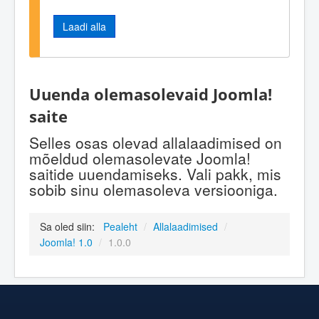
Laadi alla
Uuenda olemasolevaid Joomla!
saite
Selles osas olevad allalaadimised on
mõeldud olemasolevate Joomla!
saitide uuendamiseks. Vali pakk, mis
sobib sinu olemasoleva versiooniga.
Sa oled siin:
Pealeht
/
Allalaadimised
/
Joomla! 1.0
/
1.0.0