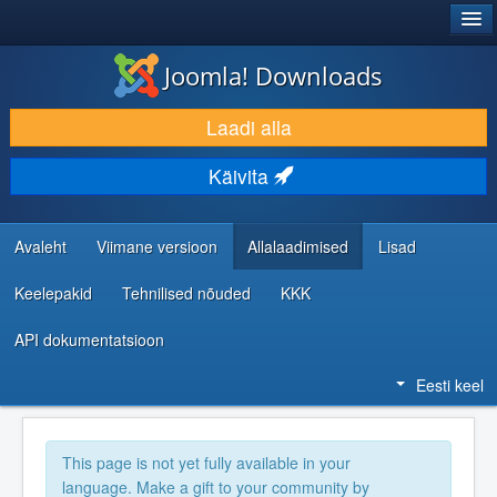
®
JOOMLA!
Joomla! Downloads
LAADI ALLA JA LAIENDA
Laadi alla
AVASTA JA ÕPI
Käivita
KOGUKOND JA KASUTAJATUGI
RESSURSID ARENDAJATELE
Avaleht
Viimane versioon
Allalaadimised
Lisad
Keelepakid
Tehnilised nõuded
KKK
API dokumentatsioon
Eesti keel
This page is not yet fully available in your
language. Make a gift to your community by