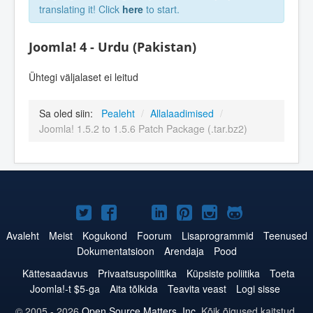
translating it! Click
here
to start.
Joomla! 4 - Urdu (Pakistan)
Ühtegi väljalaset ei leitud
Sa oled siin:
Pealeht
/
Allalaadimised
/
Joomla! 1.5.2 to 1.5.6 Patch Package (.tar.bz2)
Joomla!
Joomla!
Joomla!
Joomla!
Joomla!
Joomla!
Joomla!
Twitteris
Facebookis
YouTubes
LinkedInis
Pinterestis
Instagramis
GitHubis
Avaleht
Meist
Kogukond
Foorum
Lisaprogrammid
Teenused
Dokumentatsioon
Arendaja
Pood
Kättesaadavus
Privaatsuspoliitika
Küpsiste poliitika
Toeta
Joomla!-t $5-ga
Aita tõlkida
Teavita veast
Logi sisse
© 2005 - 2026
Open Source Matters, Inc.
Kõik õigused kaitstud.