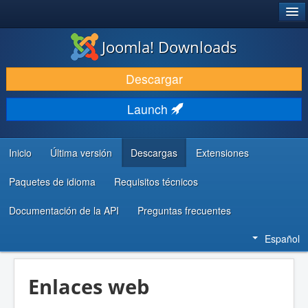
®
JOOMLA!
Joomla! Downloads
DESCARGAR & EXTENDER
Descargar
DESCUBRE & APRENDE
Launch
COMUNIDAD & SOPORTE
RECURSOS PARA DESARROLLADORES
Inicio
Última versión
Descargas
Extensiones
Paquetes de idioma
Requisitos técnicos
Documentación de la API
Preguntas frecuentes
Español
Enlaces web