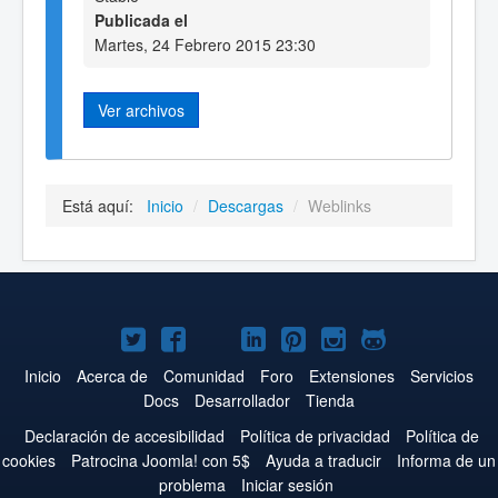
Publicada el
Martes, 24 Febrero 2015 23:30
Ver archivos
Está aquí:
Inicio
/
Descargas
/
Weblinks
Joomla!
Joomla!
Joomla!
Joomla!
Joomla!
Joomla!
Joomla!
en
en
en
en
en
en
en
Inicio
Acerca de
Comunidad
Foro
Extensiones
Servicios
Docs
Desarrollador
Tienda
Twitter
Facebook
YouTube
LinkedIn
Pinterest
Instagram
GitHub
Declaración de accesibilidad
Política de privacidad
Política de
cookies
Patrocina Joomla! con 5$
Ayuda a traducir
Informa de un
problema
Iniciar sesión