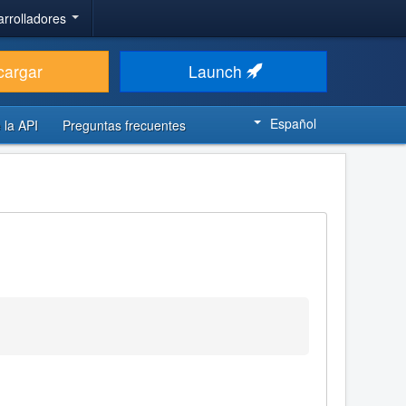
arrolladores
cargar
Launch
Español
 la API
Preguntas frecuentes