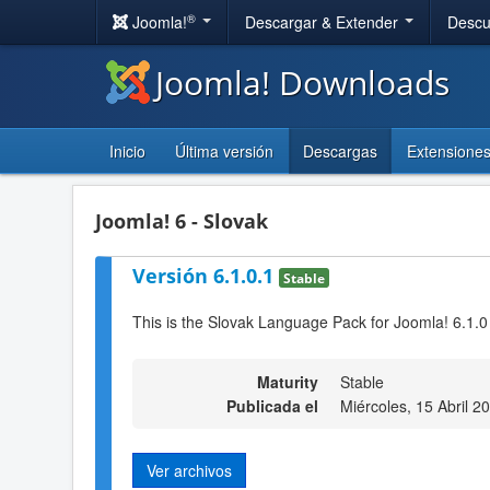
®
Joomla!
Descargar & Extender
Descu
Joomla! Downloads
Inicio
Última versión
Descargas
Extensione
Joomla! 6 - Slovak
Versión 6.1.0.1
Stable
This is the Slovak Language Pack for Joomla! 6.1.0
Maturity
Stable
Publicada el
Miércoles, 15 Abril 2
Ver archivos