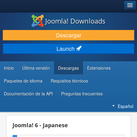
®
JOOMLA!
Joomla! Downloads
DESCARGAR & EXTENDER
Descargar
DESCUBRE & APRENDE
Launch
COMUNIDAD & SOPORTE
RECURSOS PARA DESARROLLADORES
Inicio
Última versión
Descargas
Extensiones
Paquetes de idioma
Requisitos técnicos
Documentación de la API
Preguntas frecuentes
Español
Joomla! 6 - Japanese