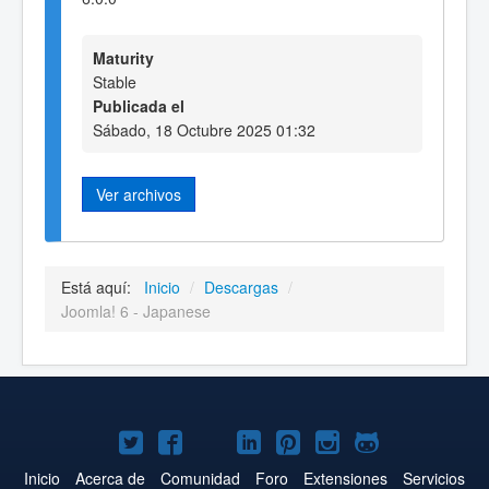
Maturity
Stable
Publicada el
Sábado, 18 Octubre 2025 01:32
Ver archivos
Está aquí:
Inicio
/
Descargas
/
Joomla! 6 - Japanese
Joomla!
Joomla!
Joomla!
Joomla!
Joomla!
Joomla!
Joomla!
en
en
en
en
en
en
en
Inicio
Acerca de
Comunidad
Foro
Extensiones
Servicios