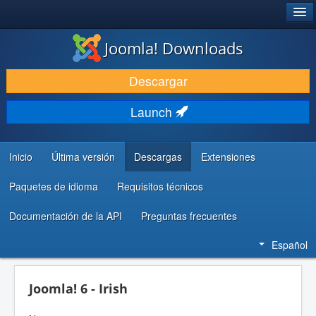
®
JOOMLA!
Joomla! Downloads
DESCARGAR & EXTENDER
Descargar
DESCUBRE & APRENDE
Launch
COMUNIDAD & SOPORTE
RECURSOS PARA DESARROLLADORES
Inicio
Última versión
Descargas
Extensiones
Paquetes de idioma
Requisitos técnicos
Documentación de la API
Preguntas frecuentes
Español
Joomla! 6 - Irish