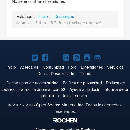
No se encontraron versiones
Está aquí:
Inicio
/
Descargas
/
Joomla! 1.5.4 to 1.5.7 Patch Package (.tar.bz2)
Joomla!
Joomla!
Joomla!
Joomla!
Joomla!
Joomla!
Joomla!
en
en
en
en
en
en
en
Inicio
Acerca de
Comunidad
Foro
Extensiones
Servicios
Docs
Desarrollador
Tienda
Twitter
Facebook
YouTube
LinkedIn
Pinterest
Instagram
GitHub
Declaración de accesibilidad
Política de privacidad
Política de
cookies
Patrocina Joomla! con 5$
Ayuda a traducir
Informa de un
problema
Iniciar sesión
© 2005 - 2026
Open Source Matters, Inc.
Todos los derechos
reservados.
Alojamiento
Joomla!
por Rochen