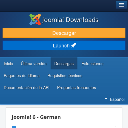
®
JOOMLA!
Joomla! Downloads
DESCARGAR & EXTENDER
Descargar
DESCUBRE & APRENDE
Launch
COMUNIDAD & SOPORTE
RECURSOS PARA DESARROLLADORES
Inicio
Última versión
Descargas
Extensiones
Paquetes de idioma
Requisitos técnicos
Documentación de la API
Preguntas frecuentes
Español
Joomla! 6 - German