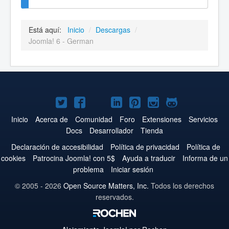
Está aquí:
Inicio
/
Descargas
/
Joomla! 6 - German
Joomla!
Joomla!
Joomla!
Joomla!
Joomla!
Joomla!
Joomla!
en
en
en
en
en
en
en
Inicio
Acerca de
Comunidad
Foro
Extensiones
Servicios
Docs
Desarrollador
Tienda
Twitter
Facebook
YouTube
LinkedIn
Pinterest
Instagram
GitHub
Declaración de accesibilidad
Política de privacidad
Política de
cookies
Patrocina Joomla! con 5$
Ayuda a traducir
Informa de un
problema
Iniciar sesión
© 2005 - 2026
Open Source Matters, Inc.
Todos los derechos
reservados.