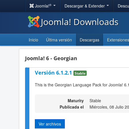
®
Joomla!
Descargar & Extender
Descu
Joomla! Downloads
Inicio
Última versión
Descargas
Extensione
Joomla! 6 - Georgian
Versión 6.1.2.1
Stable
This is the Georgian Language Pack for Joomla! 6.
Maturity
Stable
Publicada el
Miércoles, 08 Julio 2
Ver archivos