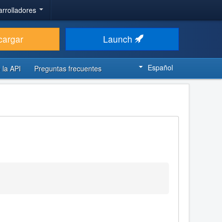
arrolladores
cargar
Launch
Español
 la API
Preguntas frecuentes