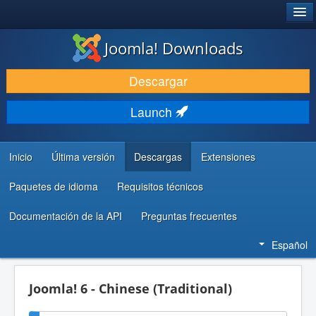
®
JOOMLA!
Joomla! Downloads
DESCARGAR & EXTENDER
Descargar
DESCUBRE & APRENDE
Launch
COMUNIDAD & SOPORTE
RECURSOS PARA DESARROLLADORES
Inicio
Última versión
Descargas
Extensiones
Paquetes de idioma
Requisitos técnicos
Documentación de la API
Preguntas frecuentes
Español
Joomla! 6 - Chinese (Traditional)