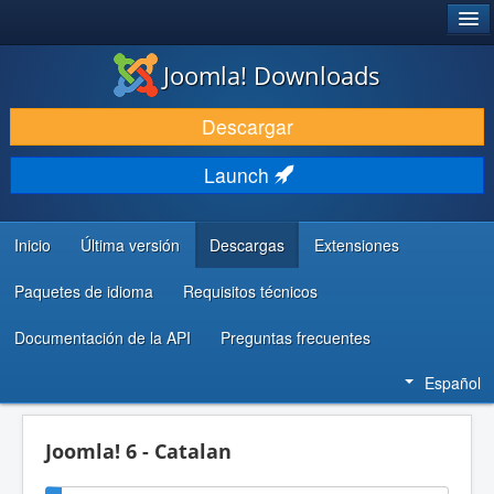
®
JOOMLA!
Joomla! Downloads
DESCARGAR & EXTENDER
Descargar
DESCUBRE & APRENDE
Launch
COMUNIDAD & SOPORTE
RECURSOS PARA DESARROLLADORES
Inicio
Última versión
Descargas
Extensiones
Paquetes de idioma
Requisitos técnicos
Documentación de la API
Preguntas frecuentes
Español
Joomla! 6 - Catalan