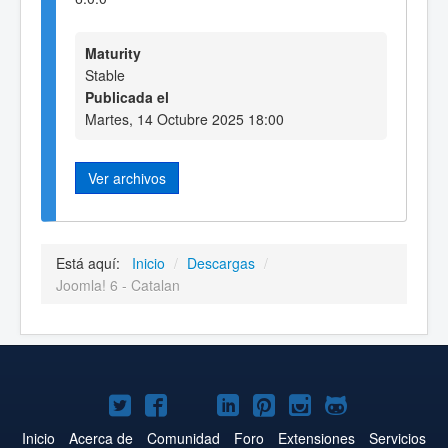
Maturity
Stable
Publicada el
Martes, 14 Octubre 2025 18:00
Ver archivos
Está aquí:
Inicio
/
Descargas
/
Joomla! 6 - Catalan
Joomla!
Joomla!
Joomla!
Joomla!
Joomla!
Joomla!
Joomla!
en
en
en
en
en
en
en
Inicio
Acerca de
Comunidad
Foro
Extensiones
Servicios