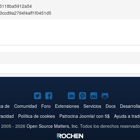
75118ba5912a54
ccd9a2794f4aff1f0451d5
Joomla!
Joomla!
Joomla!
Joomla!
Joomla!
Joomla!
Joomla!
en
en
en
en
en
en
en
ca de
Comunidad
Foro
Extensiones
Servicios
Docs
Desarroll
Twitter
Facebook
YouTube
LinkedIn
Pinterest
Instagram
GitHub
ivacidad
Política de cookies
Patrocina Joomla! con 5$
Ayuda a trad
 2005 - 2026
Open Source Matters, Inc.
Todos los derechos reservado