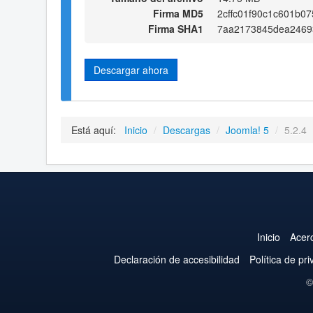
Firma MD5
2cffc01f90c1c601b0
Firma SHA1
7aa2173845dea24693
Descargar ahora
Está aquí:
Inicio
/
Descargas
/
Joomla! 5
/
5.2.4
Inicio
Acer
Declaración de accesibilidad
Política de pr
©