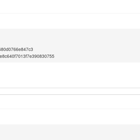
680d0766e847c3
e8c640f7013f7e390830755