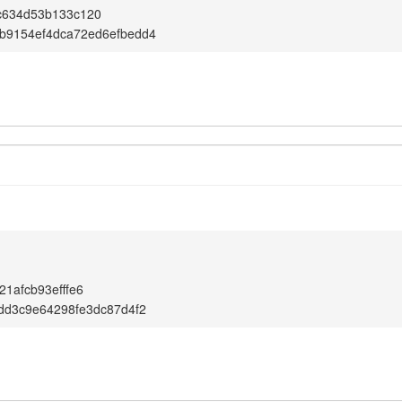
c634d53b133c120
b9154ef4dca72ed6efbedd4
1afcb93efffe6
dd3c9e64298fe3dc87d4f2