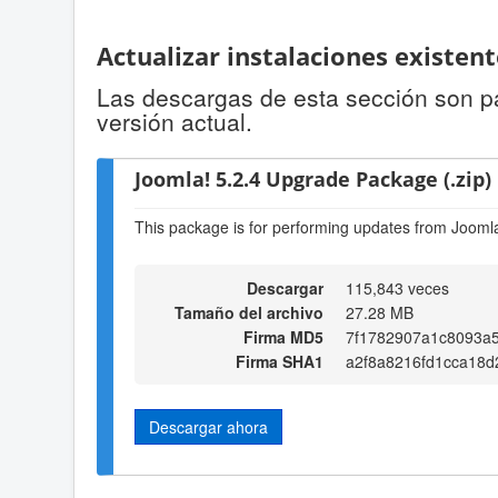
Actualizar instalaciones existen
Las descargas de esta sección son par
versión actual.
Joomla! 5.2.4 Upgrade Package (.zip)
This package is for performing updates from Joomla!
Descargar
115,843 veces
Tamaño del archivo
27.28 MB
Firma MD5
7f1782907a1c8093a
Firma SHA1
a2f8a8216fd1cca18
Descargar ahora