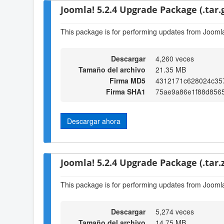
Joomla! 5.2.4 Upgrade Package (.tar.
This package is for performing updates from Joomla!
Descargar
4,260 veces
Tamaño del archivo
21.35 MB
Firma MD5
4312171c628024c35
Firma SHA1
75ae9a86e1f88d856
Descargar ahora
Joomla! 5.2.4 Upgrade Package (.tar.z
This package is for performing updates from Joomla!
Descargar
5,274 veces
Tamaño del archivo
14.75 MB