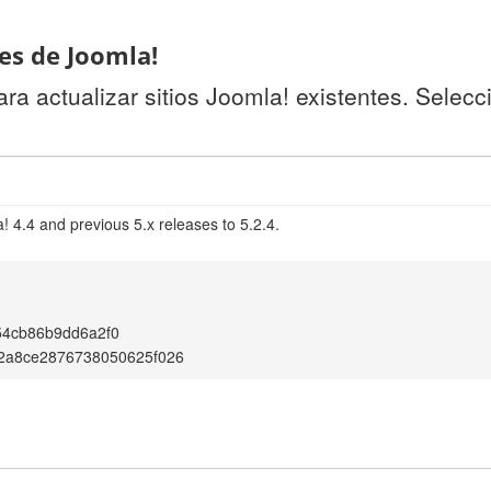
tes de Joomla!
a actualizar sitios Joomla! existentes. Selecc
 4.4 and previous 5.x releases to 5.2.4.
54cb86b9dd6a2f0
d2a8ce2876738050625f026