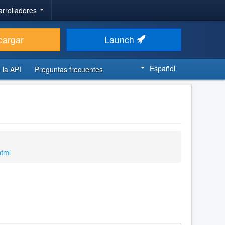
arrolladores
cargar
Launch
Español
 la API
Preguntas frecuentes
html