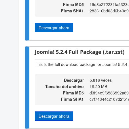
Firma MD5
19d8e272231fa5323
Firma SHA1
283616bd03d6b49e9
Descargar ahora
Joomla! 5.2.4 Full Package (.tar.zst)
This is the full download package for Joomla! 5.2.4
Descargar
5,816 veces
Tamaño del archivo
16.20 MB
Firma MD5
d3f94e9f6586592a892
Firma SHA1
c7f74344c2107d2f51
Descargar ahora