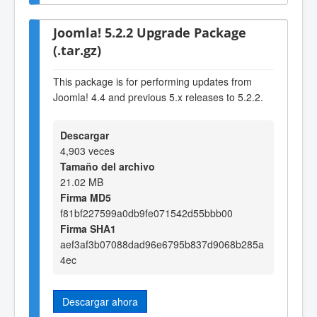
Joomla! 5.2.2 Upgrade Package
(.tar.gz)
This package is for performing updates from
Joomla! 4.4 and previous 5.x releases to 5.2.2.
Descargar
4,903 veces
Tamaño del archivo
21.02 MB
Firma MD5
f81bf227599a0db9fe071542d55bbb00
Firma SHA1
aef3af3b07088dad96e6795b837d9068b285a
4ec
Descargar ahora