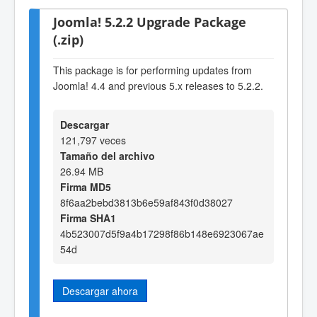
Joomla! 5.2.2 Upgrade Package
(.zip)
This package is for performing updates from
Joomla! 4.4 and previous 5.x releases to 5.2.2.
Descargar
121,797 veces
Tamaño del archivo
26.94 MB
Firma MD5
8f6aa2bebd3813b6e59af843f0d38027
Firma SHA1
4b523007d5f9a4b17298f86b148e6923067ae
54d
Descargar ahora