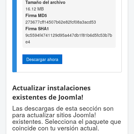
Tamaño del archivo
16.12 MB
Firma MD5
273677cff14507b62e82fcf08a3acd53
Firma SHA1
9c5594f4741129d95a447db1f81b6d5fc53b7b
e4
Descargar ahora
Actualizar instalaciones
existentes de Joomla!
Las descargas de esta sección son
para actualizar sitios Joomla!
existentes. Selecciona el paquete que
coincide con tu versión actual.