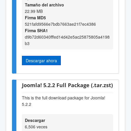
Tamaño del archivo
22.99 MB
Firma MD5
521fafd9566e7bdb7663ae21f7ec4386
Firma SHA1
d9b72d60340fffed14d42e5ac25875805a4198
b3
Descargar ahora
Joomla! 5.2.2 Full Package (.tar.zst)
This is the full download package for Joomla!
5.2.2
Descargar
6,506 veces