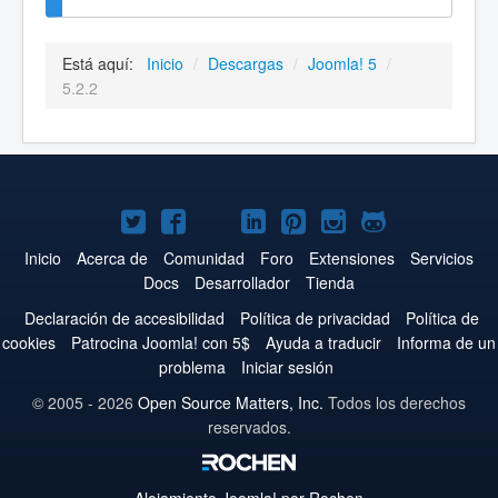
Está aquí:
Inicio
/
Descargas
/
Joomla! 5
/
5.2.2
Joomla!
Joomla!
Joomla!
Joomla!
Joomla!
Joomla!
Joomla!
en
en
en
en
en
en
en
Inicio
Acerca de
Comunidad
Foro
Extensiones
Servicios
Docs
Desarrollador
Tienda
Twitter
Facebook
YouTube
LinkedIn
Pinterest
Instagram
GitHub
Declaración de accesibilidad
Política de privacidad
Política de
cookies
Patrocina Joomla! con 5$
Ayuda a traducir
Informa de un
problema
Iniciar sesión
© 2005 - 2026
Open Source Matters, Inc.
Todos los derechos
reservados.
Alojamiento
Joomla!
por Rochen