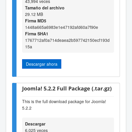
43,994 veces
Tamaño del archivo
29.12 MB
Firma MD5
1448a665a6983e1e47192afd60a7f90e
Firma SHA1
1767712af0a714deaea2b597742150ecf193d
15a
Descargar ahora
Joomla! 5.2.2 Full Package (.tar.gz)
This is the full download package for Joomla!
5.2.2
Descargar
6,025 veces