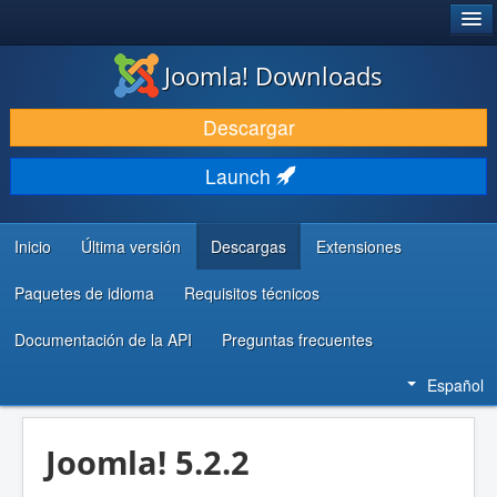
®
JOOMLA!
Joomla! Downloads
DESCARGAR & EXTENDER
Descargar
DESCUBRE & APRENDE
Launch
COMUNIDAD & SOPORTE
RECURSOS PARA DESARROLLADORES
Inicio
Última versión
Descargas
Extensiones
Paquetes de idioma
Requisitos técnicos
Documentación de la API
Preguntas frecuentes
Español
Joomla! 5.2.2