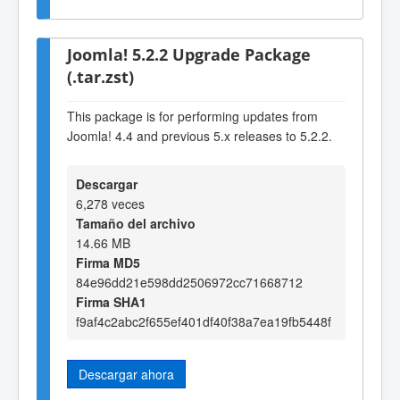
Joomla! 5.2.2 Upgrade Package
(.tar.zst)
This package is for performing updates from
Joomla! 4.4 and previous 5.x releases to 5.2.2.
Descargar
6,278 veces
Tamaño del archivo
14.66 MB
Firma MD5
84e96dd21e598dd2506972cc71668712
Firma SHA1
f9af4c2abc2f655ef401df40f38a7ea19fb5448f
Descargar ahora