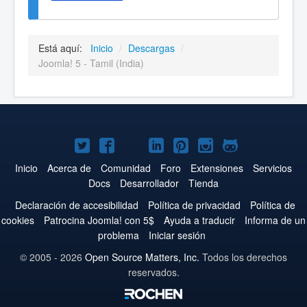
Está aquí:
Inicio
/
Descargas
/
Joomla! 5 - Tamil (India)
Joomla!
Joomla!
Joomla!
Joomla!
Joomla!
Joomla!
Joomla!
en
en
en
en
en
en
en
Inicio
Acerca de
Comunidad
Foro
Extensiones
Servicios
Docs
Desarrollador
Tienda
Twitter
Facebook
YouTube
LinkedIn
Pinterest
Instagram
GitHub
Declaración de accesibilidad
Política de privacidad
Política de
cookies
Patrocina Joomla! con 5$
Ayuda a traducir
Informa de un
problema
Iniciar sesión
© 2005 - 2026
Open Source Matters, Inc.
Todos los derechos
reservados.