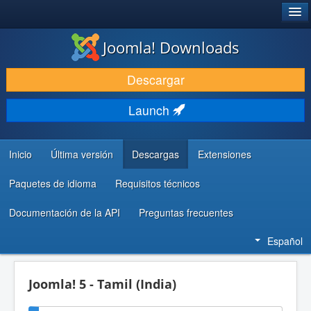
®
JOOMLA!
Joomla! Downloads
DESCARGAR & EXTENDER
Descargar
DESCUBRE & APRENDE
Launch
COMUNIDAD & SOPORTE
RECURSOS PARA DESARROLLADORES
Inicio
Última versión
Descargas
Extensiones
Paquetes de idioma
Requisitos técnicos
Documentación de la API
Preguntas frecuentes
Español
Joomla! 5 - Tamil (India)