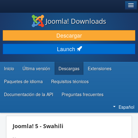
®
JOOMLA!
Joomla! Downloads
DESCARGAR & EXTENDER
Descargar
DESCUBRE & APRENDE
Launch
COMUNIDAD & SOPORTE
RECURSOS PARA DESARROLLADORES
Inicio
Última versión
Descargas
Extensiones
Paquetes de idioma
Requisitos técnicos
Documentación de la API
Preguntas frecuentes
Español
Joomla! 5 - Swahili