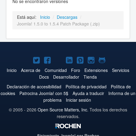
No se encontraron versiones
Está aquí:
Inicio
/
Descargas
/
Joomla! 1.5.0 to 1.5.4 Patch Package (.zip)
Joomla!
Joomla!
Joomla!
Joomla!
Joomla!
Joomla!
Joomla!
en
en
en
en
en
en
en
Inicio
Acerca de
Comunidad
Foro
Extensiones
Servicios
Docs
Desarrollador
Tienda
Twitter
Facebook
YouTube
LinkedIn
Pinterest
Instagram
GitHub
Declaración de accesibilidad
Política de privacidad
Política de
cookies
Patrocina Joomla! con 5$
Ayuda a traducir
Informa de un
problema
Iniciar sesión
© 2005 - 2026
Open Source Matters, Inc.
Todos los derechos
reservados.
Alojamiento
Joomla!
por Rochen