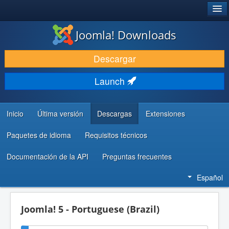
®
JOOMLA!
Joomla! Downloads
DESCARGAR & EXTENDER
Descargar
DESCUBRE & APRENDE
Launch
COMUNIDAD & SOPORTE
RECURSOS PARA DESARROLLADORES
Inicio
Última versión
Descargas
Extensiones
Paquetes de idioma
Requisitos técnicos
Documentación de la API
Preguntas frecuentes
Español
Joomla! 5 - Portuguese (Brazil)