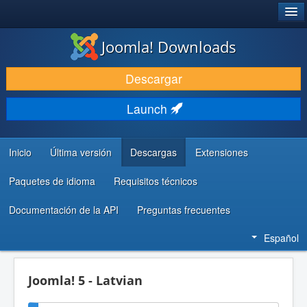
®
JOOMLA!
Joomla! Downloads
DESCARGAR & EXTENDER
Descargar
DESCUBRE & APRENDE
Launch
COMUNIDAD & SOPORTE
RECURSOS PARA DESARROLLADORES
Inicio
Última versión
Descargas
Extensiones
Paquetes de idioma
Requisitos técnicos
Documentación de la API
Preguntas frecuentes
Español
Joomla! 5 - Latvian