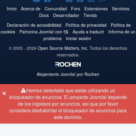
en
en
en
en
en
en
en
Inicio
Acerca de
Comunidad
Foro
Extensiones
Servicios
Docs
Desarrollador
Tienda
Twitter
Facebook
YouTube
LinkedIn
Pinterest
Instagram
GitHub
Declaración de accesibilidad
Política de privacidad
Política de
cookies
Patrocina Joomla! con 5$
Ayuda a traducir
Informa de un
problema
Iniciar sesión
© 2005 - 2026
Open Source Matters, Inc.
Todos los derechos
reservados.
Alojamiento
Joomla!
por Rochen
×
Hemos detectado que estás utilizando un
bloqueador de anuncios. El proyecto Joomla! depende
de los ingresos por anuncios, así que por favor
considera deshabilitar el bloqueador de anuncios para
este dominio.