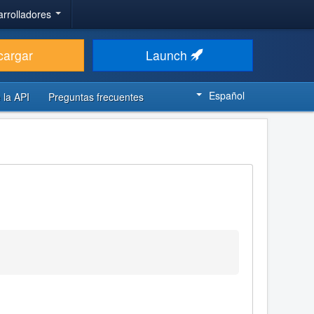
arrolladores
cargar
Launch
Español
 la API
Preguntas frecuentes