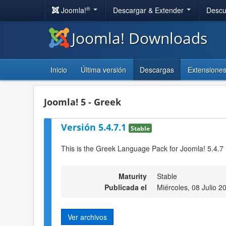
®
Joomla!
Descargar & Extender
Descu
Joomla! Downloads
Inicio
Última versión
Descargas
Extensione
Joomla! 5 - Greek
Versión 5.4.7.1
Stable
This is the Greek Language Pack for Joomla! 5.4.7
Maturity
Stable
Publicada el
Miércoles, 08 Julio 2
Ver archivos