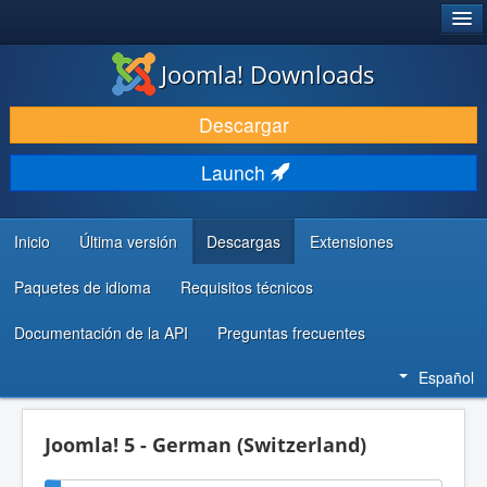
®
JOOMLA!
Joomla! Downloads
DESCARGAR & EXTENDER
Descargar
DESCUBRE & APRENDE
Launch
COMUNIDAD & SOPORTE
RECURSOS PARA DESARROLLADORES
Inicio
Última versión
Descargas
Extensiones
Paquetes de idioma
Requisitos técnicos
Documentación de la API
Preguntas frecuentes
Español
Joomla! 5 - German (Switzerland)