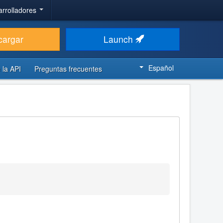
arrolladores
cargar
Launch
Español
 la API
Preguntas frecuentes