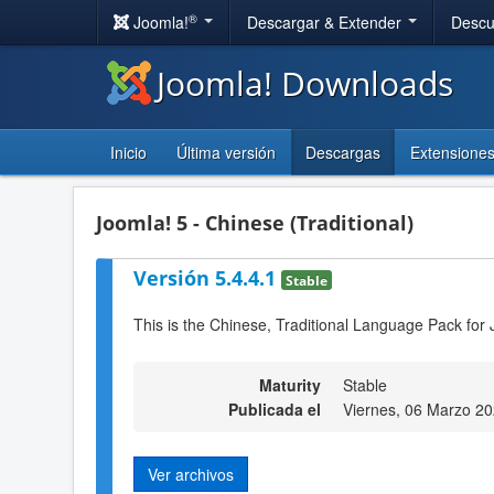
®
Joomla!
Descargar & Extender
Descu
Joomla! Downloads
Inicio
Última versión
Descargas
Extensione
Joomla! 5 - Chinese (Traditional)
Versión 5.4.4.1
Stable
This is the Chinese, Traditional Language Pack for 
Maturity
Stable
Publicada el
Viernes, 06 Marzo 2
Ver archivos