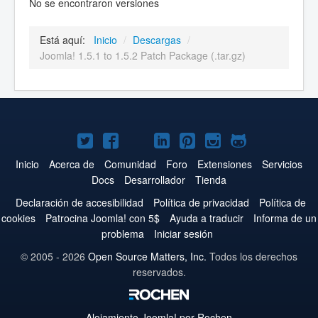
No se encontraron versiones
Está aquí:
Inicio
/
Descargas
/
Joomla! 1.5.1 to 1.5.2 Patch Package (.tar.gz)
Joomla!
Joomla!
Joomla!
Joomla!
Joomla!
Joomla!
Joomla!
en
en
en
en
en
en
en
Inicio
Acerca de
Comunidad
Foro
Extensiones
Servicios
Docs
Desarrollador
Tienda
Twitter
Facebook
YouTube
LinkedIn
Pinterest
Instagram
GitHub
Declaración de accesibilidad
Política de privacidad
Política de
cookies
Patrocina Joomla! con 5$
Ayuda a traducir
Informa de un
problema
Iniciar sesión
© 2005 - 2026
Open Source Matters, Inc.
Todos los derechos
reservados.
Alojamiento
Joomla!
por Rochen