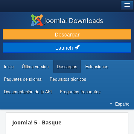
®
JOOMLA!
Joomla! Downloads
DESCARGAR & EXTENDER
Descargar
DESCUBRE & APRENDE
Launch
COMUNIDAD & SOPORTE
RECURSOS PARA DESARROLLADORES
Inicio
Última versión
Descargas
Extensiones
Paquetes de idioma
Requisitos técnicos
Documentación de la API
Preguntas frecuentes
Español
Joomla! 5 - Basque