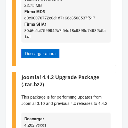
22.75 MB
Firma MD5
d0c06070772c0d1d7168c6506537f517
Firma SHA1
80d6c5cf7599942b7f54d18c9896d74982b5a
141
Descargar ahora
Joomla! 4.4.2 Upgrade Package
(.tar.bz2)
This package is for performing updates from
Joomla! 3.10 and previous 4.x releases to 4.4.2.
Descargar
4,282 veces