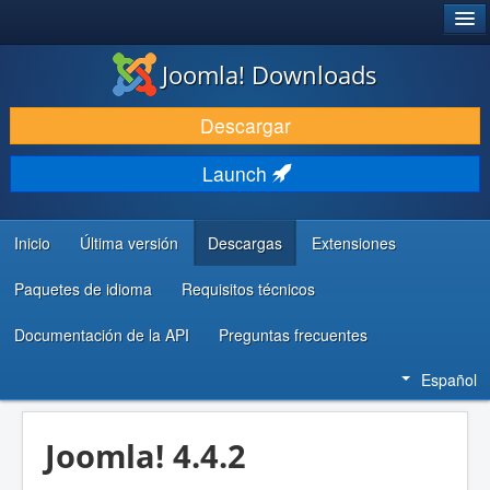
®
JOOMLA!
Joomla! Downloads
DESCARGAR & EXTENDER
Descargar
DESCUBRE & APRENDE
Launch
COMUNIDAD & SOPORTE
RECURSOS PARA DESARROLLADORES
Inicio
Última versión
Descargas
Extensiones
Paquetes de idioma
Requisitos técnicos
Documentación de la API
Preguntas frecuentes
Español
Joomla! 4.4.2