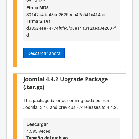
28.14 MB
Firma MD5
30147e4da48be2625edb42a541c414cb
Firma SHA1
d38524ee74774f0fe5f08e11a312aea3e2607f
d1
Descargar ahora
Joomla! 4.4.2 Upgrade Package
(.tar.gz)
This package is for performing updates from
Joomla! 3.10 and previous 4.x releases to 4.4.2.
Descargar
4,585 veces
Tamaño del archivo