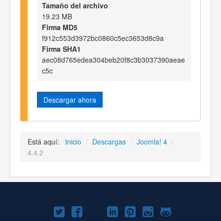
Tamaño del archivo
19.23 MB
Firma MD5
f912c553d3972bc0860c5ec3653d8c9a
Firma SHA1
aec08d765edea304beb20f8c3b3037390aeae
c5c
Descargar ahora
Está aquí:
Inicio
/
Descargas
/
Joomla! 4
/
4.4.2
Joomla!
Joomla!
Joomla!
Joomla!
Joomla!
Joomla!
Joomla!