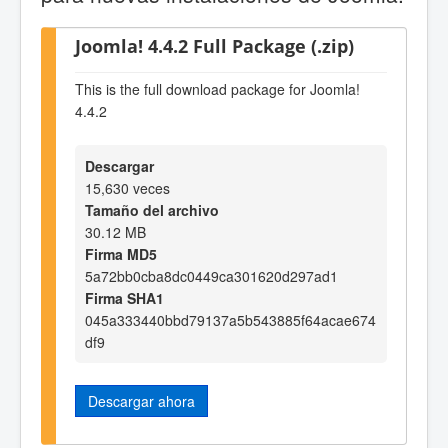
Joomla! 4.4.2 Full Package (.zip)
This is the full download package for Joomla!
4.4.2
Descargar
15,630 veces
Tamaño del archivo
30.12 MB
Firma MD5
5a72bb0cba8dc0449ca301620d297ad1
Firma SHA1
045a333440bbd79137a5b543885f64acae674
df9
Descargar ahora