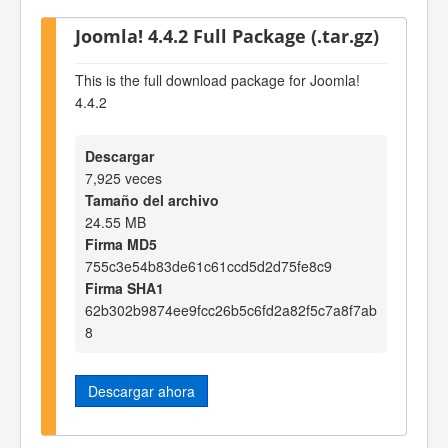
Joomla! 4.4.2 Full Package (.tar.gz)
This is the full download package for Joomla!
4.4.2
Descargar
7,925 veces
Tamaño del archivo
24.55 MB
Firma MD5
755c3e54b83de61c61ccd5d2d75fe8c9
Firma SHA1
62b302b9874ee9fcc26b5c6fd2a82f5c7a8f7ab
8
Descargar ahora