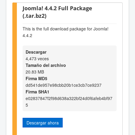
Joomla! 4.4.2 Full Package
(.tar.bz2)
This is the full download package for Joomla!
4.4.2
Descargar
4,473 veces
Tamaño del archivo
20.83 MB
Firma MD5
dd541de957e98cbb20b1ce3cb7ce9237
Firma SHA1
e02837847f2f98d638a322bf24d0f6afeb4bf97
5
Descargar ahora