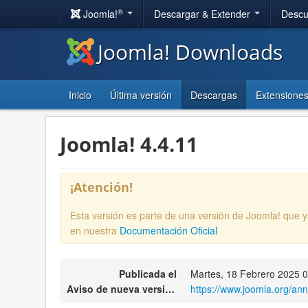
®
Joomla!
Descargar & Extender
Descu
Joomla! Downloads
Inicio
Última versión
Descargas
Extensione
Joomla! 4.4.11
¡Atención!
Esta versión es parte de una versión de Joomla! que 
en nuestra
Documentación Oficial
Publicada el
Martes, 18 Febrero 2025 
Aviso de nueva versión
https://www.joomla.org/an