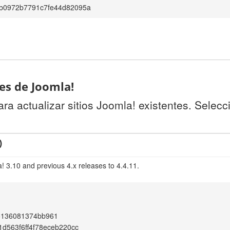
b0972b7791c7fe44d82095a
tes de Joomla!
a actualizar sitios Joomla! existentes. Selecc
)
! 3.10 and previous 4.x releases to 4.4.11.
5136081374bb961
1d563f6ff4f78eceb220cc