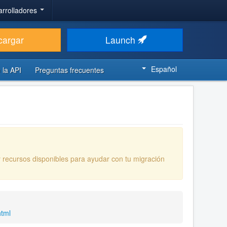
arrolladores
cargar
Launch
Español
 la API
Preguntas frecuentes
y recursos disponibles para ayudar con tu migración
html