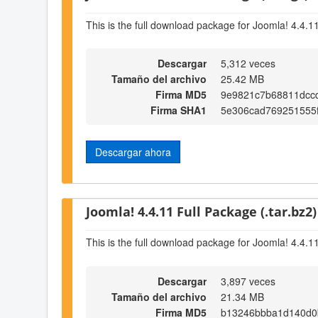
This is the full download package for Joomla! 4.4.1
Descargar
5,312 veces
Tamaño del archivo
25.42 MB
Firma MD5
9e9821c7b68811dcc
Firma SHA1
5e306cad769251555
Descargar ahora
Joomla! 4.4.11 Full Package (.tar.bz2)
This is the full download package for Joomla! 4.4.1
Descargar
3,897 veces
Tamaño del archivo
21.34 MB
Firma MD5
b13246bbba1d140d0