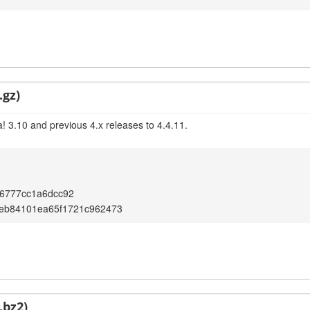
.gz)
! 3.10 and previous 4.x releases to 4.4.11.
16777cc1a6dcc92
eb84101ea65f1721c962473
.bz2)