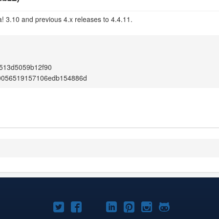
! 3.10 and previous 4.x releases to 4.4.11.
513d5059b12f90
0056519157106edb154886d
Joomla!
Joomla!
Joomla!
Joomla!
Joomla!
Joomla!
Joomla!