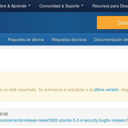
bre & Aprende
Comunidad & Soporte
Recursos para Des
Des
s
Paquetes de idioma
Requisitos técnicos
Documentación de
ya no está soportada. Te animamos a actualizar a la
última versión
. Ha
00:00
nouncements/release-news/5920-joomla-5-2-4-security-bugfix-release.