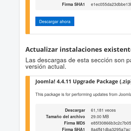
Firma SHA1
e1ec055da23dbbe13
Descargar ahora
Actualizar instalaciones existen
Las descargas de esta sección son par
versión actual.
Joomla! 4.4.11 Upgrade Package (.zip
This package is for performing updates from Joomla
Descargar
61,181 veces
Tamaño del archivo
29.00 MB
Firma MD5
e85f30866b3c2c7b0
Firma SHA1
8a4ff41dba3295a7ac