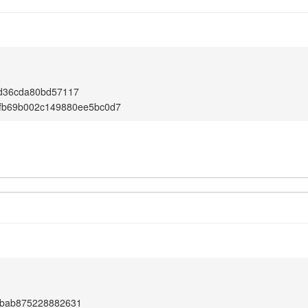
1
d36cda80bd57117
fb69b002c149880ee5bc0d7
1
bab875228882631