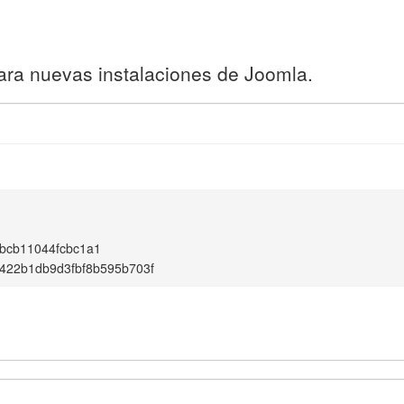
ara nuevas instalaciones de Joomla.
1
bcb11044fcbc1a1
422b1db9d3fbf8b595b703f