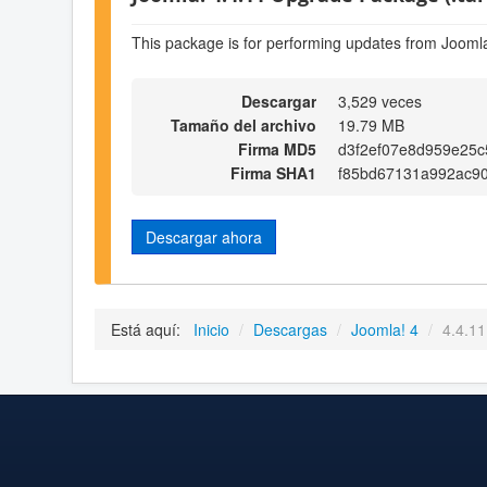
This package is for performing updates from Joomla
Descargar
3,529 veces
Tamaño del archivo
19.79 MB
Firma MD5
d3f2ef07e8d959e25c
Firma SHA1
f85bd67131a992ac9
Descargar ahora
Está aquí:
Inicio
/
Descargas
/
Joomla! 4
/
4.4.11