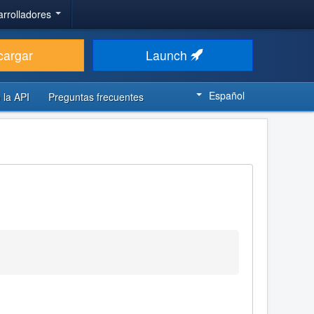
arrolladores
cargar
Launch
Español
 la API
Preguntas frecuentes