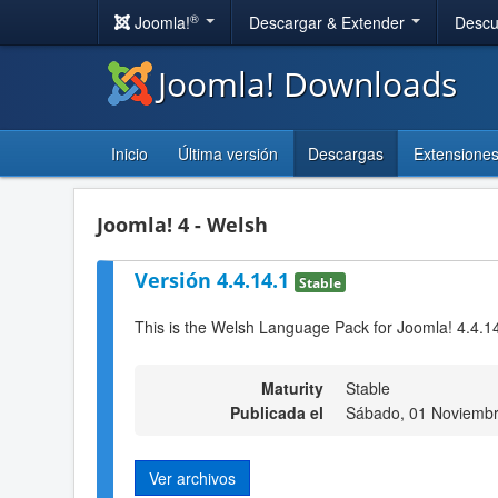
®
Joomla!
Descargar & Extender
Descu
Joomla! Downloads
Inicio
Última versión
Descargas
Extensione
Joomla! 4 - Welsh
Versión 4.4.14.1
Stable
This is the Welsh Language Pack for Joomla! 4.4.1
Maturity
Stable
Publicada el
Sábado, 01 Noviembr
Ver archivos