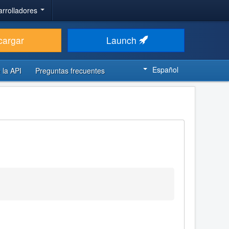
arrolladores
cargar
Launch
Español
 la API
Preguntas frecuentes