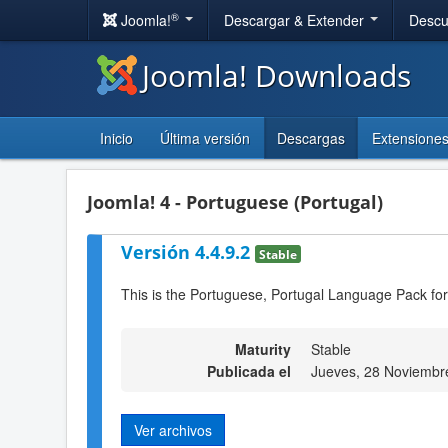
®
Joomla!
Descargar & Extender
Descu
Joomla! Downloads
Inicio
Última versión
Descargas
Extensione
Joomla! 4 - Portuguese (Portugal)
Versión 4.4.9.2
Stable
This is the Portuguese, Portugal Language Pack for
Maturity
Stable
Publicada el
Jueves, 28 Noviembr
Ver archivos