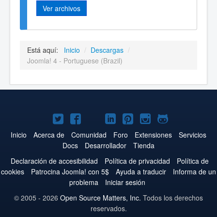
Ver archivos
Está aquí:
Inicio
/
Descargas
/
Joomla! 4 - Portuguese (Brazil)
Joomla!
Joomla!
Joomla!
Joomla!
Joomla!
Joomla!
Joomla!
en
en
en
en
en
en
en
Inicio
Acerca de
Comunidad
Foro
Extensiones
Servicios
Docs
Desarrollador
Tienda
Twitter
Facebook
YouTube
LinkedIn
Pinterest
Instagram
GitHub
Declaración de accesibilidad
Política de privacidad
Política de
cookies
Patrocina Joomla! con 5$
Ayuda a traducir
Informa de un
problema
Iniciar sesión
© 2005 - 2026
Open Source Matters, Inc.
Todos los derechos
reservados.