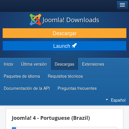
®
JOOMLA!
Joomla! Downloads
DESCARGAR & EXTENDER
Descargar
DESCUBRE & APRENDE
Launch
COMUNIDAD & SOPORTE
RECURSOS PARA DESARROLLADORES
Inicio
Última versión
Descargas
Extensiones
Paquetes de idioma
Requisitos técnicos
Documentación de la API
Preguntas frecuentes
Español
Joomla! 4 - Portuguese (Brazil)