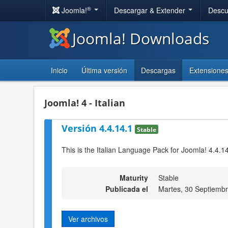
®
Joomla!
Descargar & Extender
Descu
Joomla! Downloads
Inicio
Última versión
Descargas
Extensione
Joomla! 4 - Italian
Versión 4.4.14.1
Stable
This is the Italian Language Pack for Joomla! 4.4.1
Maturity
Stable
Publicada el
Martes, 30 Septiemb
Ver archivos