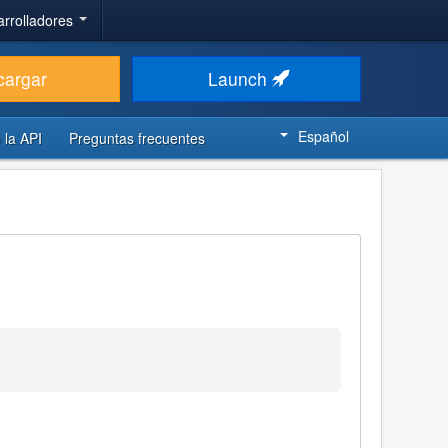
arrolladores
cargar
Launch
Español
 la API
Preguntas frecuentes