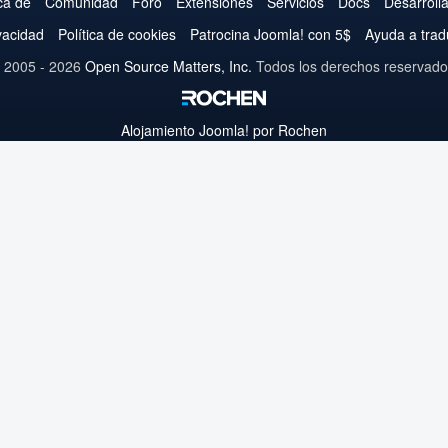
en
en
en
en
en
en
en
ca de
Comunidad
Foro
Extensiones
Servicios
Docs
Desarroll
Twitter
Facebook
YouTube
LinkedIn
Pinterest
Instagram
GitHub
ivacidad
Política de cookies
Patrocina Joomla! con 5$
Ayuda a trad
 2005 - 2026
Open Source Matters, Inc.
Todos los derechos reservado
Alojamiento
Joomla!
por Rochen