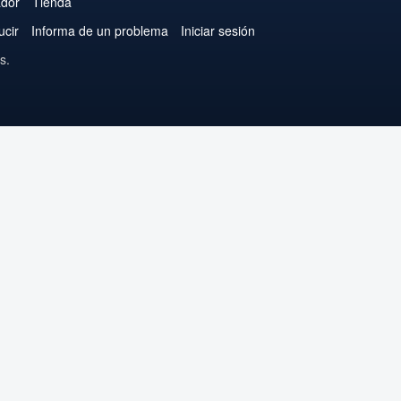
ador
Tienda
ucir
Informa de un problema
Iniciar sesión
s.