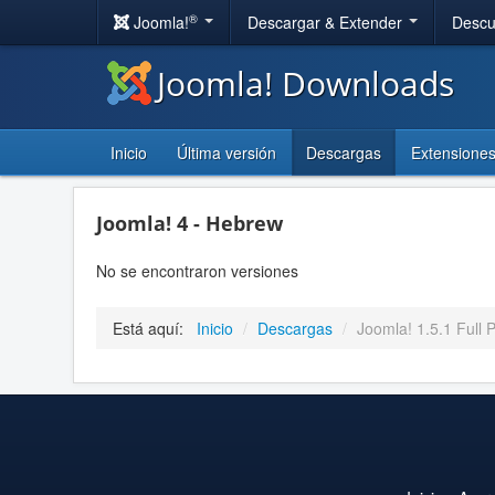
®
Joomla!
Descargar & Extender
Descu
Joomla! Downloads
Inicio
Última versión
Descargas
Extensione
Joomla! 4 - Hebrew
No se encontraron versiones
Está aquí:
Inicio
/
Descargas
/
Joomla! 1.5.1 Full P