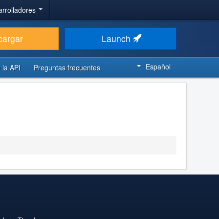
arrolladores
cargar
Launch
Español
 la API
Preguntas frecuentes