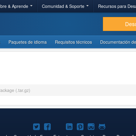
bre & Aprende
Comunidad & Soporte
Recursos para Des
Des
s
Paquetes de idioma
Requisitos técnicos
Documentación de
ackage (.tar.gz)
Joomla!
Joomla!
Joomla!
Joomla!
Joomla!
Joomla!
Joomla!