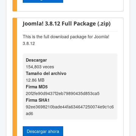
Joomla! 3.8.12 Full Package (.zip)
This is the full download package for Joomla!
3.8.12
Descargar
154,803 veces
Tamaño del archivo
12.86 MB
Firma MD5
20f2fe90d9437f2eb79890435d853ca5
Firma SHA1
92ee3698210bade44fa634647250074e9c1c6
ad6
Descargar ahora