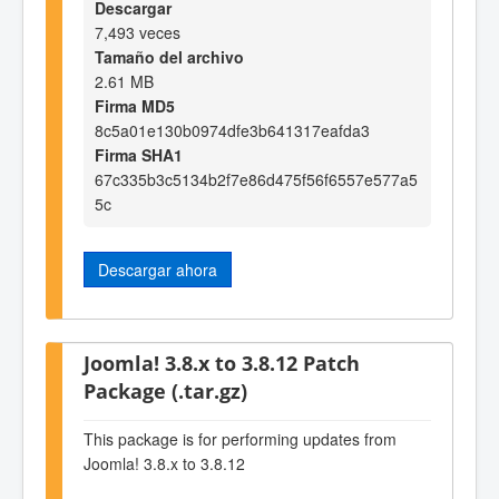
Descargar
7,493 veces
Tamaño del archivo
2.61 MB
Firma MD5
8c5a01e130b0974dfe3b641317eafda3
Firma SHA1
67c335b3c5134b2f7e86d475f56f6557e577a5
5c
Descargar ahora
Joomla! 3.8.x to 3.8.12 Patch
Package (.tar.gz)
This package is for performing updates from
Joomla! 3.8.x to 3.8.12