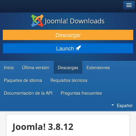
®
JOOMLA!
Joomla! Downloads
DESCARGAR & EXTENDER
Descargar
DESCUBRE & APRENDE
Launch
COMUNIDAD & SOPORTE
RECURSOS PARA DESARROLLADORES
Inicio
Última versión
Descargas
Extensiones
Paquetes de idioma
Requisitos técnicos
Documentación de la API
Preguntas frecuentes
Español
Joomla! 3.8.12