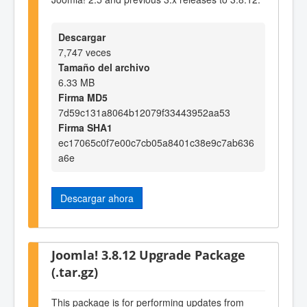
Descargar
7,747 veces
Tamaño del archivo
6.33 MB
Firma MD5
7d59c131a8064b12079f33443952aa53
Firma SHA1
ec17065c0f7e00c7cb05a8401c38e9c7ab636
a6e
Descargar ahora
Joomla! 3.8.12 Upgrade Package
(.tar.gz)
This package is for performing updates from