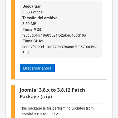
Descargar
9,533 veces
Tamaño del archivo
3.52 MB
Firma MD5
f90c3dbf4c19e83521f52abe640bd19a
Firma SHA1
ce6a7fc020d11ae772a37c4aaf7b65700659a
6ed
Descargar ahora
Joomla! 3.8.x to 3.8.12 Patch
Package (.zip)
This package is for performing updates from
Joomla! 3.8.x to 3.8.12