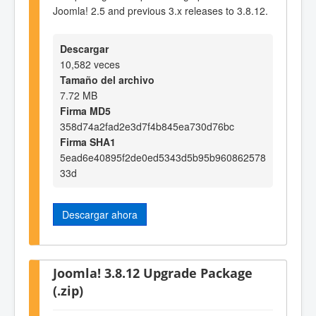
Joomla! 2.5 and previous 3.x releases to 3.8.12.
Descargar
10,582 veces
Tamaño del archivo
7.72 MB
Firma MD5
358d74a2fad2e3d7f4b845ea730d76bc
Firma SHA1
5ead6e40895f2de0ed5343d5b95b960862578
33d
Descargar ahora
Joomla! 3.8.12 Upgrade Package
(.zip)