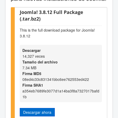
Joomla! 3.8.12 Full Package
(.tar.bz2)
This is the full download package for Joomla!
3.8.12
Descargar
14,327 veces
Tamaño del archivo
7.34 MB
Firma MD5
08ed4c33c831341bbc6ee762553ed422
Firma SHA1
a354eb7689fe3077d1a14ba3f8a7327017bafd
1b
Descargar ahora