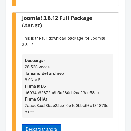
Joomla! 3.8.12 Full Package
(.tar.gz)
This is the full download package for Joomla!
3.8.12
Descargar
28,536 veces
Tamaño del archivo
8.96 MB
Firma MD5
d6034a62672a6b5e260cb2ca23ae58ac
Firma SHA1
7aabd8ca23bab22ce10b1d0bbe56b131879e
81cc
Descargar ahora