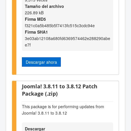
Tamaño del archivo
226.89 kB
Firma MD5
f321c0a5b485b5f7413fc515c3cdc94e
Firma SHA1
3e03ab12108a680fd6369574462e288290abe
e7f
Descargar ahora
Joomla! 3.8.11 to 3.8.12 Patch
Package (.zip)
This package is for performing updates from
Joomla! 3.8.11 to 3.8.12
Descargar