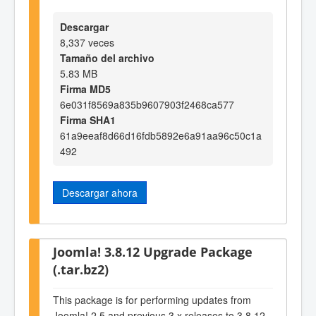
Descargar
8,337 veces
Tamaño del archivo
5.83 MB
Firma MD5
6e031f8569a835b9607903f2468ca577
Firma SHA1
61a9eeaf8d66d16fdb5892e6a91aa96c50c1a
492
Descargar ahora
Joomla! 3.8.12 Upgrade Package
(.tar.bz2)
This package is for performing updates from
Joomla! 2.5 and previous 3.x releases to 3.8.12.