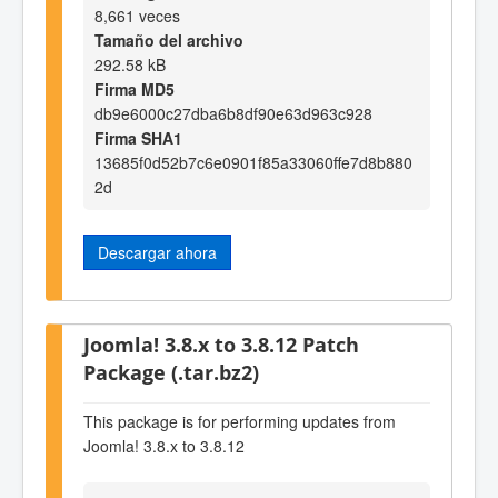
8,661 veces
Tamaño del archivo
292.58 kB
Firma MD5
db9e6000c27dba6b8df90e63d963c928
Firma SHA1
13685f0d52b7c6e0901f85a33060ffe7d8b880
2d
Descargar ahora
Joomla! 3.8.x to 3.8.12 Patch
Package (.tar.bz2)
This package is for performing updates from
Joomla! 3.8.x to 3.8.12