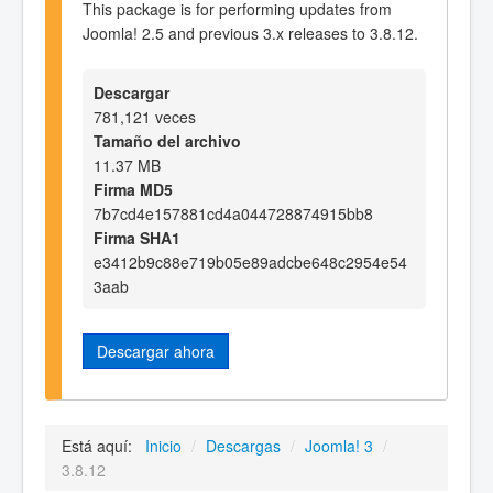
This package is for performing updates from
Joomla! 2.5 and previous 3.x releases to 3.8.12.
Descargar
781,121 veces
Tamaño del archivo
11.37 MB
Firma MD5
7b7cd4e157881cd4a044728874915bb8
Firma SHA1
e3412b9c88e719b05e89adcbe648c2954e54
3aab
Descargar ahora
Está aquí:
Inicio
/
Descargas
/
Joomla! 3
/
3.8.12