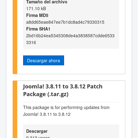
Tamaño del archivo
171.10 kB
Firma MD5
a8dd65eae847ee7b1dc8ad4c79330315
Firma SHA1
2bd16b24ea5345308de4a3838587cdde6533
3316
Descargar ahora
Joomla! 3.8.11 to 3.8.12 Patch
Package (.tar.gz)
This package is for performing updates from
Joomla! 3.8.11 to 3.8.12
Descargar
9,313 veces