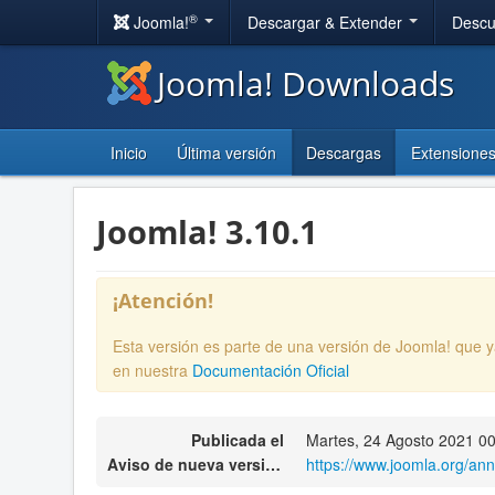
®
Joomla!
Descargar & Extender
Descu
Joomla! Downloads
Inicio
Última versión
Descargas
Extensione
Joomla! 3.10.1
¡Atención!
Esta versión es parte de una versión de Joomla! que 
en nuestra
Documentación Oficial
Publicada el
Martes, 24 Agosto 2021 0
Aviso de nueva versión
https://www.joomla.org/an