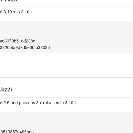
! 3.10.x to 3.10.1
ae6970b51ed238d
c3820bfa9d7d5ef85b33035
.bz2)
! 2.5 and previous 3.x releases to 3.10.1.
83513857d496bdc