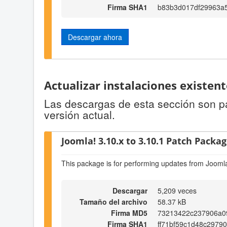
Firma SHA1
b83b3d017df29963a
Descargar ahora
Actualizar instalaciones existen
Las descargas de esta sección son par
versión actual.
Joomla! 3.10.x to 3.10.1 Patch Package
This package is for performing updates from Joomla
Descargar
5,209 veces
Tamaño del archivo
58.37 kB
Firma MD5
73213422c237906a0
Firma SHA1
ff71bf59c1d48c2979