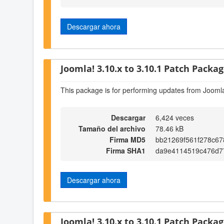
Descargar ahora
Joomla! 3.10.x to 3.10.1 Patch Package
This package is for performing updates from Joomla
Descargar
6,424 veces
Tamaño del archivo
78.46 kB
Firma MD5
bb21269f561f278c6
Firma SHA1
da9e4114519c476d7
Descargar ahora
Joomla! 3.10.x to 3.10.1 Patch Package