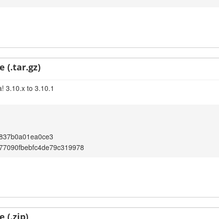
 (.tar.gz)
! 3.10.x to 3.10.1
7837b0a01ea0ce3
77090fbebfc4de79c319978
 (.zip)