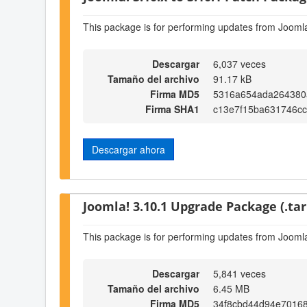
This package is for performing updates from Joomla
Descargar
6,037 veces
Tamaño del archivo
91.17 kB
Firma MD5
5316a654ada264380
Firma SHA1
c13e7f15ba631746c
Descargar ahora
Joomla! 3.10.1 Upgrade Package (.tar
This package is for performing updates from Joomla
Descargar
5,841 veces
Tamaño del archivo
6.45 MB
Firma MD5
34f8cbd44d94e7016