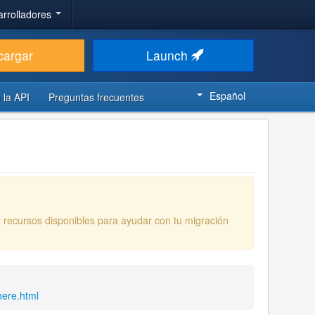
arrolladores
cargar
Launch
Español
 la API
Preguntas frecuentes
y recursos disponibles para ayudar con tu migración
here.html