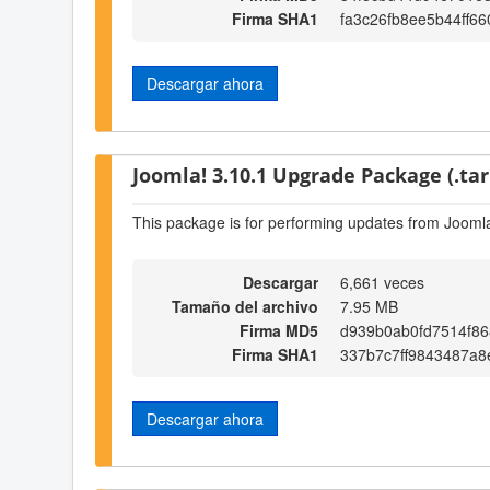
Firma SHA1
fa3c26fb8ee5b44ff6
Descargar ahora
Joomla! 3.10.1 Upgrade Package (.tar
This package is for performing updates from Joomla
Descargar
6,661 veces
Tamaño del archivo
7.95 MB
Firma MD5
d939b0ab0fd7514f8
Firma SHA1
337b7c7ff9843487a8
Descargar ahora