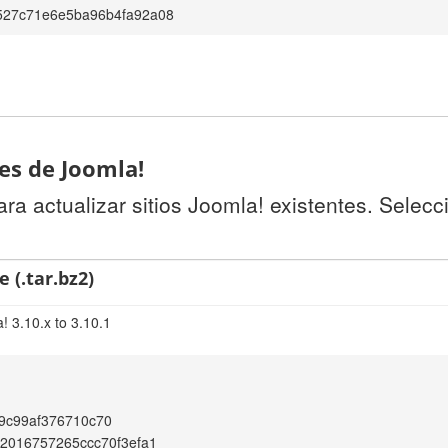
527c71e6e5ba96b4fa92a08
tes de Joomla!
a actualizar sitios Joomla! existentes. Selecc
 (.tar.bz2)
! 3.10.x to 3.10.1
9c99af376710c70
02016757265ccc70f3efa1