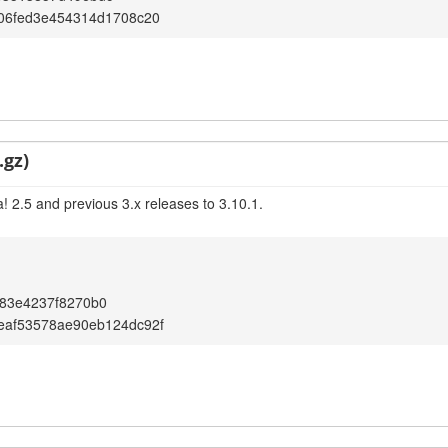
606fed3e454314d1708c20
.gz)
! 2.5 and previous 3.x releases to 3.10.1.
683e4237f8270b0
eaf53578ae90eb124dc92f