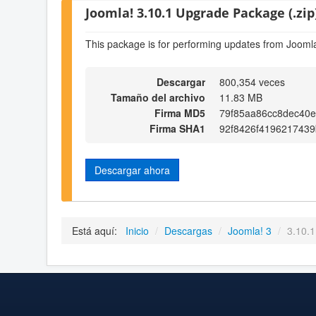
Joomla! 3.10.1 Upgrade Package (.zip
This package is for performing updates from Joomla
Descargar
800,354 veces
Tamaño del archivo
11.83 MB
Firma MD5
79f85aa86cc8dec40
Firma SHA1
92f8426f4196217439
Descargar ahora
Está aquí:
Inicio
/
Descargas
/
Joomla! 3
/
3.10.1