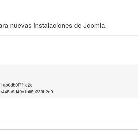
ara nuevas instalaciones de Joomla.
1
1ab0db0f7f1e2e
e445a9d49c1bff5c239b2d0