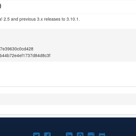
)
! 2.5 and previous 3.x releases to 3.10.1.
e7e39630c0cd428
b44b72e4ef1737d84d8c3f
Joomla!
Joomla!
Joomla!
Joomla!
Joomla!
Joomla!
Joomla!