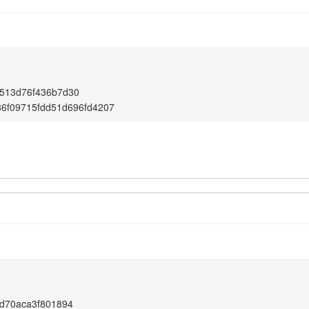
1
513d76f436b7d30
6f09715fdd51d696fd4207
1
d70aca3f801894