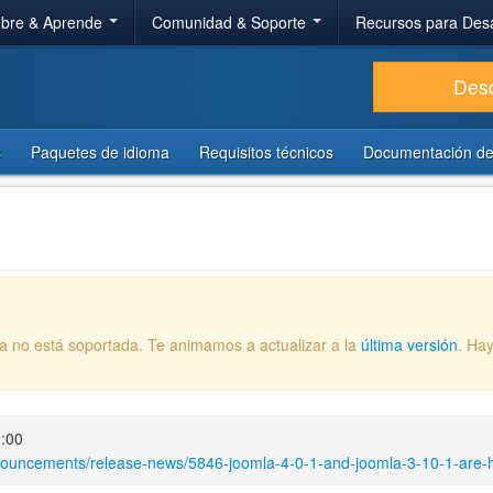
bre & Aprende
Comunidad & Soporte
Recursos para Des
Des
s
Paquetes de idioma
Requisitos técnicos
Documentación de
ya no está soportada. Te animamos a actualizar a la
última versión
. Ha
0:00
nouncements/release-news/5846-joomla-4-0-1-and-joomla-3-10-1-are-