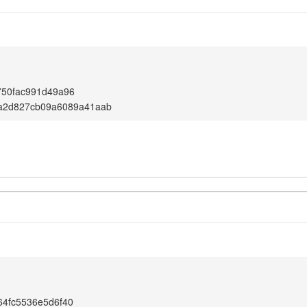
750fac991d49a96
aa2d827cb09a6089a41aab
64fc5536e5d6f40