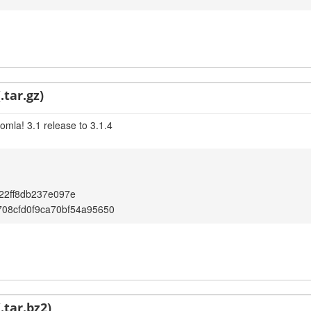
.tar.gz)
omla! 3.1 release to 3.1.4
22ff8db237e097e
08cfd0f9ca70bf54a95650
.tar.bz2)