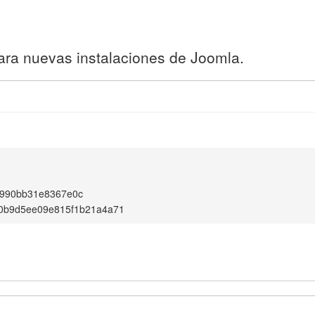
ara nuevas instalaciones de Joomla.
990bb31e8367e0c
0b9d5ee09e815f1b21a4a71