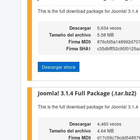
This is the full download package for Joomla! 3.1.4
Descargar
5,634 veces
Tamaño del archivo
5.58 MB
Firma MD5
876cfd5a148992d70
Firma SHA1
c35dbfff52c95f0125
Descargar ahora
Joomla! 3.1.4 Full Package (.tar.bz2)
This is the full download package for Joomla! 3.1.4
Descargar
4,460 veces
Tamaño del archivo
4.64 MB
Firma MD5
d17c59c79cdd54857