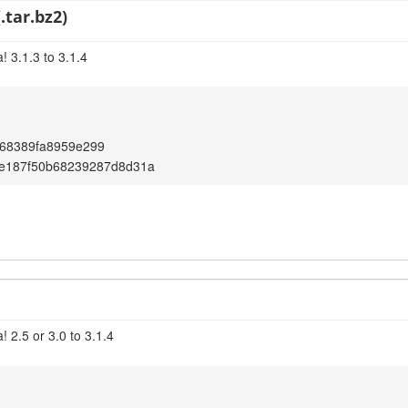
.tar.bz2)
 3.1.3 to 3.1.4
68389fa8959e299
5e187f50b68239287d8d31a
 2.5 or 3.0 to 3.1.4