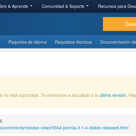
bre & Aprende
Comunidad & Soporte
Recursos para Des
Des
s
Paquetes de idioma
Requisitos técnicos
Documentación de
ya no está soportada. Te animamos a actualizar a la
última versión
. Ha
00
nouncements/release-news/5504-joomla-3-1-4-stable-released.html