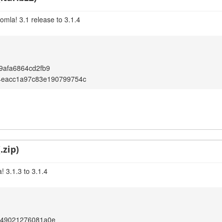
omla! 3.1 release to 3.1.4
9afa6864cd2fb9
4eacc1a97c83e190799754c
.zip)
 3.1.3 to 3.1.4
849021276081a0e