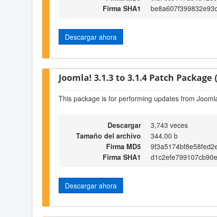
Firma SHA1
be8a607f399832e93
Descargar ahora
Joomla! 3.1.3 to 3.1.4 Patch Package (
This package is for performing updates from Joomla!
Descargar
3,743 veces
Tamaño del archivo
344.00 b
Firma MD5
9f3a5174bf8e58fed2
Firma SHA1
d1c2efe799107cb90
Descargar ahora