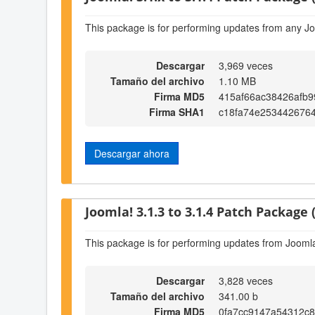
This package is for performing updates from any Jo
Descargar
3,969 veces
Tamaño del archivo
1.10 MB
Firma MD5
415af66ac38426afb9
Firma SHA1
c18fa74e253442676
Descargar ahora
Joomla! 3.1.3 to 3.1.4 Patch Package (
This package is for performing updates from Joomla!
Descargar
3,828 veces
Tamaño del archivo
341.00 b
Firma MD5
0fa7cc9147a54312c