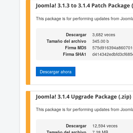
Joomla! 3.1.3 to 3.1.4 Patch Package (
This package is for performing updates from Joomla!
Descargar
3,682 veces
Tamaño del archivo
345.00 b
Firma MD5
575d916394a860701
Firma SHA1
d414342edbfd3cf68
Descargar ahora
Joomla! 3.1.4 Upgrade Package (.zip)
This package is for performing updates from Joomla!
Descargar
12,594 veces
Tamaño del archivo
7.28 MB