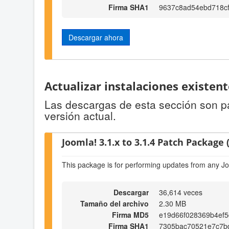
Firma SHA1
9637c8ad54ebd718cf
Descargar ahora
Actualizar instalaciones existen
Las descargas de esta sección son par
versión actual.
Joomla! 3.1.x to 3.1.4 Patch Package (
This package is for performing updates from any Jo
Descargar
36,614 veces
Tamaño del archivo
2.30 MB
Firma MD5
e19d66f028369b4ef
Firma SHA1
7305bac70521e7c7b