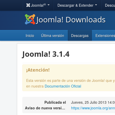
®
Joomla!
Descargar & Extender
Descu
Joomla! Downloads
Inicio
Última versión
Descargas
Extensione
Joomla! 3.1.4
¡Atención!
Esta versión es parte de una versión de Joomla! que 
en nuestra
Documentación Oficial
Publicada el
Jueves, 25 Julio 2013 14:
Aviso de nueva versión
https://www.joomla.org/an