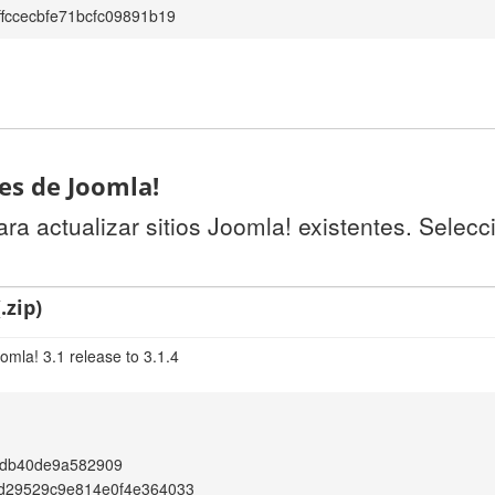
fccecbfe71bcfc09891b19
tes de Joomla!
a actualizar sitios Joomla! existentes. Selecc
.zip)
omla! 3.1 release to 3.1.4
5db40de9a582909
d29529c9e814e0f4e364033