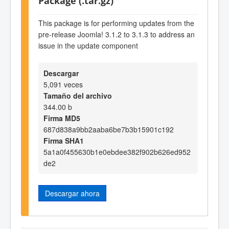
Package (.tar.gz)
This package is for performing updates from the
pre-release Joomla! 3.1.2 to 3.1.3 to address an
issue in the update component
Descargar
5,091 veces
Tamaño del archivo
344.00 b
Firma MD5
687d838a9bb2aaba6be7b3b15901c192
Firma SHA1
5a1a0f455630b1e0ebdee382f902b626ed952
de2
Descargar ahora