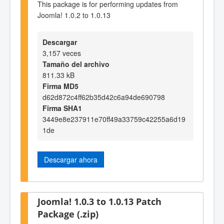
This package is for performing updates from
Joomla! 1.0.2 to 1.0.13
Descargar
3,157 veces
Tamaño del archivo
811.33 kB
Firma MD5
d62d872c4ff62b35d42c6a94de690798
Firma SHA1
3449e8e237911e70ff49a33759c42255a6d19
1de
Descargar ahora
Joomla! 1.0.3 to 1.0.13 Patch
Package (.zip)