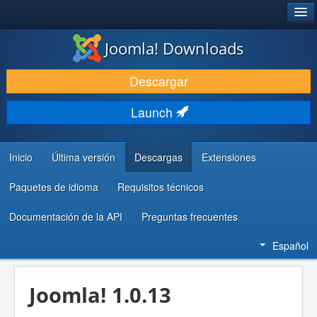
®
JOOMLA!
Joomla! Downloads
DESCARGAR & EXTENDER
Descargar
DESCUBRE & APRENDE
Launch
COMUNIDAD & SOPORTE
RECURSOS PARA DESARROLLADORES
Inicio
Última versión
Descargas
Extensiones
Paquetes de idioma
Requisitos técnicos
Documentación de la API
Preguntas frecuentes
Español
Joomla! 1.0.13