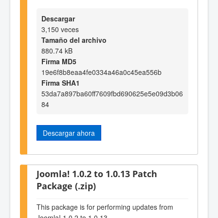
Descargar
3,150 veces
Tamaño del archivo
880.74 kB
Firma MD5
19e6f8b8eaa4fe0334a46a0c45ea556b
Firma SHA1
53da7a897ba60ff7609fbd690625e5e09d3b06
84
Descargar ahora
Joomla! 1.0.2 to 1.0.13 Patch
Package (.zip)
This package is for performing updates from
Joomla! 1.0.2 to 1.0.13