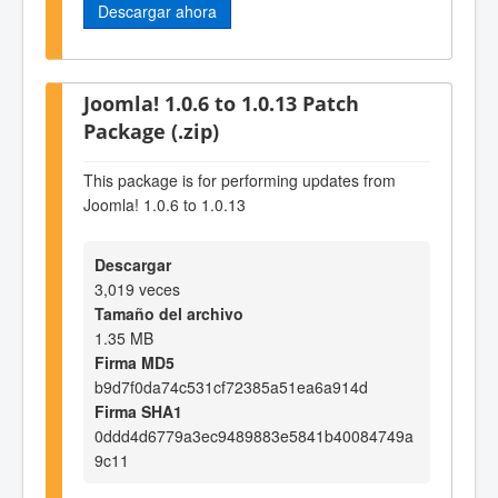
Descargar ahora
Joomla! 1.0.6 to 1.0.13 Patch
Package (.zip)
This package is for performing updates from
Joomla! 1.0.6 to 1.0.13
Descargar
3,019 veces
Tamaño del archivo
1.35 MB
Firma MD5
b9d7f0da74c531cf72385a51ea6a914d
Firma SHA1
0ddd4d6779a3ec9489883e5841b40084749a
9c11