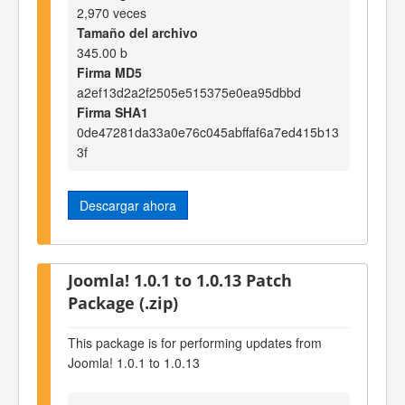
2,970 veces
Tamaño del archivo
345.00 b
Firma MD5
a2ef13d2a2f2505e515375e0ea95dbbd
Firma SHA1
0de47281da33a0e76c045abffaf6a7ed415b13
3f
Descargar ahora
Joomla! 1.0.1 to 1.0.13 Patch
Package (.zip)
This package is for performing updates from
Joomla! 1.0.1 to 1.0.13