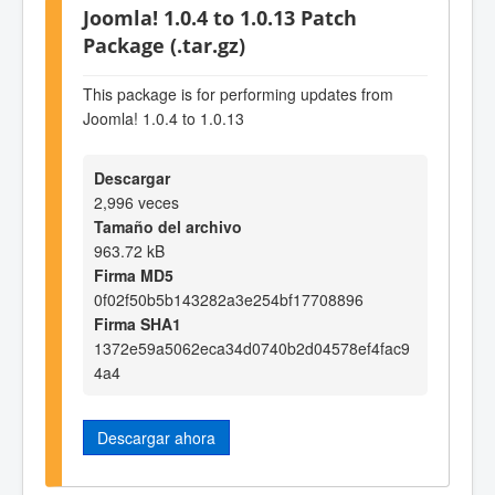
Joomla! 1.0.4 to 1.0.13 Patch
Package (.tar.gz)
This package is for performing updates from
Joomla! 1.0.4 to 1.0.13
Descargar
2,996 veces
Tamaño del archivo
963.72 kB
Firma MD5
0f02f50b5b143282a3e254bf17708896
Firma SHA1
1372e59a5062eca34d0740b2d04578ef4fac9
4a4
Descargar ahora