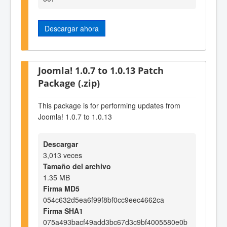
Descargar ahora
Joomla! 1.0.7 to 1.0.13 Patch
Package (.zip)
This package is for performing updates from
Joomla! 1.0.7 to 1.0.13
Descargar
3,013 veces
Tamaño del archivo
1.35 MB
Firma MD5
054c632d5ea6f99f8bf0cc9eec4662ca
Firma SHA1
075a493bacf49add3bc67d3c9bf4005580e0b