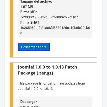
Tamaño del archivo
1.57 MB
Firma MD5
7e9933f1986a2cc3509d6862f72bf187
Firma SHA1
4e265282af2f218e8fd637912dcc10b9fc99cb6
3
Descargar ahora
Joomla! 1.0.0 to 1.0.13 Patch
Package (.tar.gz)
This package is for performing updates from
Joomla! 1.0.0 to 1.0.13
Descargar
3,010 veces