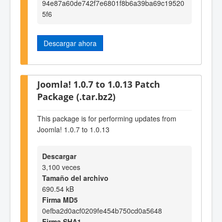
94e87a60de742f7e6801f8b6a39ba69c19520
5f6
Descargar ahora
Joomla! 1.0.7 to 1.0.13 Patch
Package (.tar.bz2)
This package is for performing updates from
Joomla! 1.0.7 to 1.0.13
Descargar
3,100 veces
Tamaño del archivo
690.54 kB
Firma MD5
0efba2d0acf0209fe454b750cd0a5648
Firma SHA1