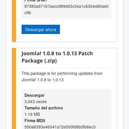
87383a97167aecc989dd3c34a1c6304480ae0
c9b
Descargar ahora
Joomla! 1.0.8 to 1.0.13 Patch
Package (.zip)
This package is for performing updates from
Joomla! 1.0.8 to 1.0.13
Descargar
3,043 veces
Tamaño del archivo
1.19 MB
Firma MD5
550a8393e46041a72e500fd6b5fb6ec3