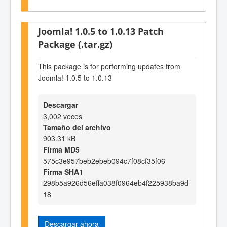
Joomla! 1.0.5 to 1.0.13 Patch
Package (.tar.gz)
This package is for performing updates from
Joomla! 1.0.5 to 1.0.13
Descargar
3,002 veces
Tamaño del archivo
903.31 kB
Firma MD5
575c3e957beb2ebeb094c7f08cf35f06
Firma SHA1
298b5a926d56effa038f0964eb4f225938ba9d
18
Descargar ahora