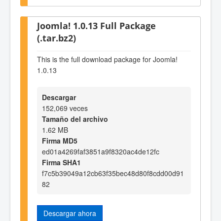
Joomla! 1.0.13 Full Package
(.tar.bz2)
This is the full download package for Joomla!
1.0.13
Descargar
152,069 veces
Tamaño del archivo
1.62 MB
Firma MD5
ed01a4269faf3851a9f8320ac4de12fc
Firma SHA1
f7c5b39049a12cb63f35bec48d80f8cdd00d91
82
Descargar ahora