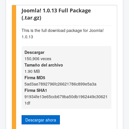
Joomla! 1.0.13 Full Package
(.tar.gz)
This is the full download package for Joomla!
1.0.13
Descargar
150,906 veces
Tamaño del archivo
1.90 MB
Firma MD5
5ad3ae7892796fc26621786c899e5a3a
Firma SHA1
91934fe13e65ccb679ba50db1962449c30621
1df
Descargar ahora