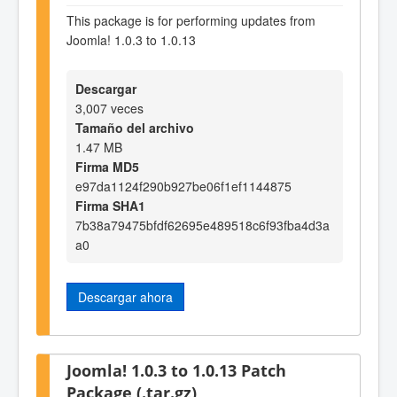
This package is for performing updates from
Joomla! 1.0.3 to 1.0.13
Descargar
3,007 veces
Tamaño del archivo
1.47 MB
Firma MD5
e97da1124f290b927be06f1ef1144875
Firma SHA1
7b38a79475bfdf62695e489518c6f93fba4d3a
a0
Descargar ahora
Joomla! 1.0.3 to 1.0.13 Patch
Package (.tar.gz)