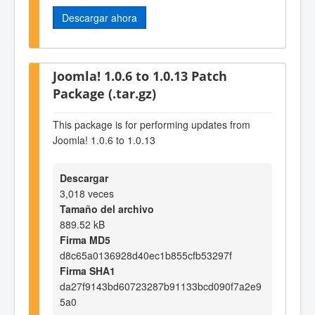
Descargar ahora
Joomla! 1.0.6 to 1.0.13 Patch
Package (.tar.gz)
This package is for performing updates from
Joomla! 1.0.6 to 1.0.13
Descargar
3,018 veces
Tamaño del archivo
889.52 kB
Firma MD5
d8c65a0136928d40ec1b855cfb53297f
Firma SHA1
da27f9143bd60723287b91133bcd090f7a2e9
5a0