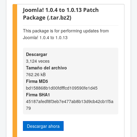
Joomla! 1.0.4 to 1.0.13 Patch
Package (.tar.bz2)
This package is for performing updates from
Joomla! 1.0.4 to 1.0.13
Descargar
3,124 veces
Tamaño del archivo
762.26 kB
Firma MD5
bd158868b1d00fdfffcd109590fe1d45
Firma SHA1
45187afedf8f3eb7e477ab8b13d9cb42cb1f5a
79
Descargar ahora