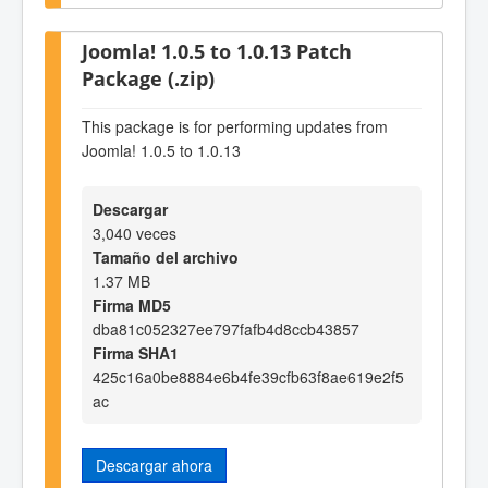
Joomla! 1.0.5 to 1.0.13 Patch
Package (.zip)
This package is for performing updates from
Joomla! 1.0.5 to 1.0.13
Descargar
3,040 veces
Tamaño del archivo
1.37 MB
Firma MD5
dba81c052327ee797fafb4d8ccb43857
Firma SHA1
425c16a0be8884e6b4fe39cfb63f8ae619e2f5
ac
Descargar ahora