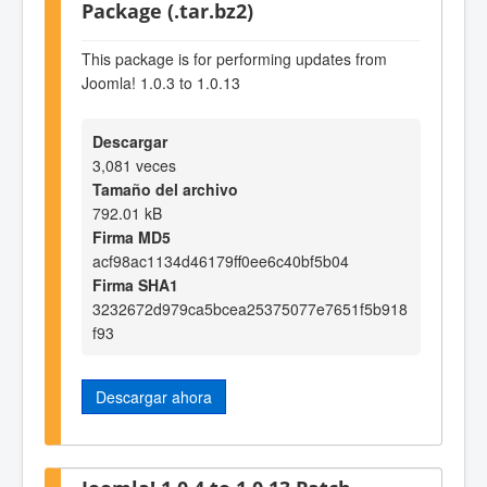
Package (.tar.bz2)
This package is for performing updates from
Joomla! 1.0.3 to 1.0.13
Descargar
3,081 veces
Tamaño del archivo
792.01 kB
Firma MD5
acf98ac1134d46179ff0ee6c40bf5b04
Firma SHA1
3232672d979ca5bcea25375077e7651f5b918
f93
Descargar ahora