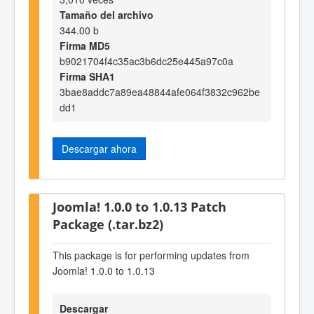
Tamaño del archivo
344.00 b
Firma MD5
b9021704f4c35ac3b6dc25e445a97c0a
Firma SHA1
3bae8addc7a89ea48844afe064f3832c962be
dd1
Descargar ahora
Joomla! 1.0.0 to 1.0.13 Patch
Package (.tar.bz2)
This package is for performing updates from
Joomla! 1.0.0 to 1.0.13
Descargar