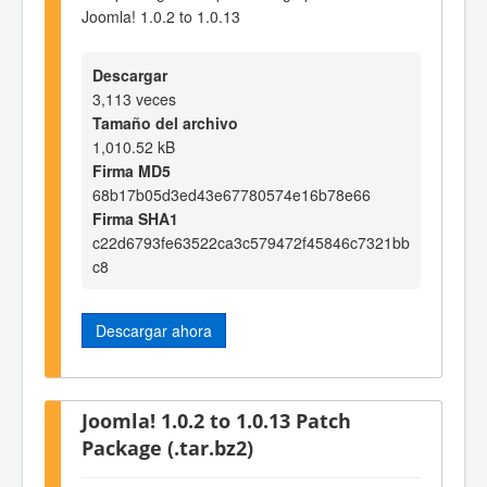
Joomla! 1.0.2 to 1.0.13
Descargar
3,113 veces
Tamaño del archivo
1,010.52 kB
Firma MD5
68b17b05d3ed43e67780574e16b78e66
Firma SHA1
c22d6793fe63522ca3c579472f45846c7321bb
c8
Descargar ahora
Joomla! 1.0.2 to 1.0.13 Patch
Package (.tar.bz2)