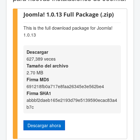
Joomla! 1.0.13 Full Package (.zip)
This is the full download package for Joomla!
1.0.13
Descargar
627,389 veces
Tamaño del archivo
2.70 MB
Firma MD5
691218fb0a717e8faa26345e3e562be4
Firma SHA1
abbbf2daeb165e2193d79e5139590ecac83a4
b7c
Descargar ahora