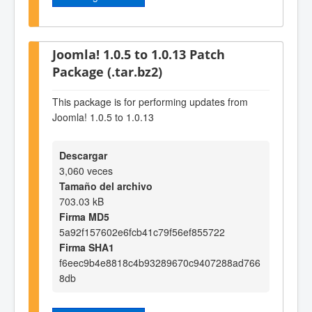
Joomla! 1.0.5 to 1.0.13 Patch
Package (.tar.bz2)
This package is for performing updates from
Joomla! 1.0.5 to 1.0.13
Descargar
3,060 veces
Tamaño del archivo
703.03 kB
Firma MD5
5a92f157602e6fcb41c79f56ef855722
Firma SHA1
f6eec9b4e8818c4b93289670c9407288ad766
8db