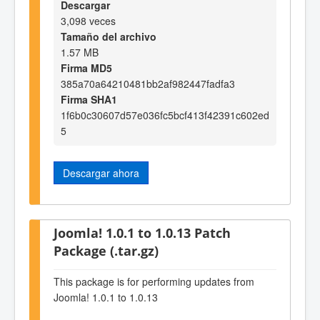
Descargar
3,098 veces
Tamaño del archivo
1.57 MB
Firma MD5
385a70a64210481bb2af982447fadfa3
Firma SHA1
1f6b0c30607d57e036fc5bcf413f42391c602ed
5
Descargar ahora
Joomla! 1.0.1 to 1.0.13 Patch
Package (.tar.gz)
This package is for performing updates from
Joomla! 1.0.1 to 1.0.13