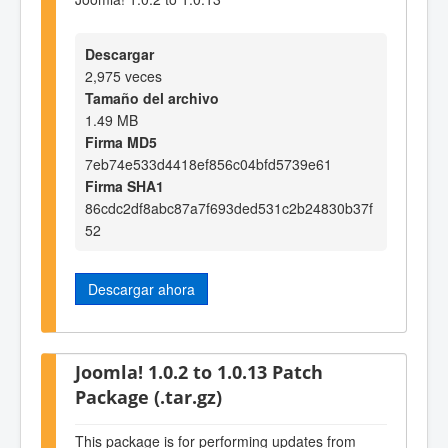
Descargar
2,975 veces
Tamaño del archivo
1.49 MB
Firma MD5
7eb74e533d4418ef856c04bfd5739e61
Firma SHA1
86cdc2df8abc87a7f693ded531c2b24830b37f
52
Descargar ahora
Joomla! 1.0.2 to 1.0.13 Patch
Package (.tar.gz)
This package is for performing updates from