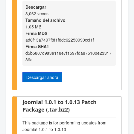
Descargar
3,062 veces
Tamaño del archivo
1.05 MB
Firma MD5
ad6f13a7497f8f1f8dc62250990ccf1f
Firma SHA1
d5b5807d9a3e118e7f1597fda875100e23317
36a
Descargar ahora
Joomla! 1.0.1 to 1.0.13 Patch
Package (.tar.bz2)
This package is for performing updates from
Joomla! 1.0.1 to 1.0.13