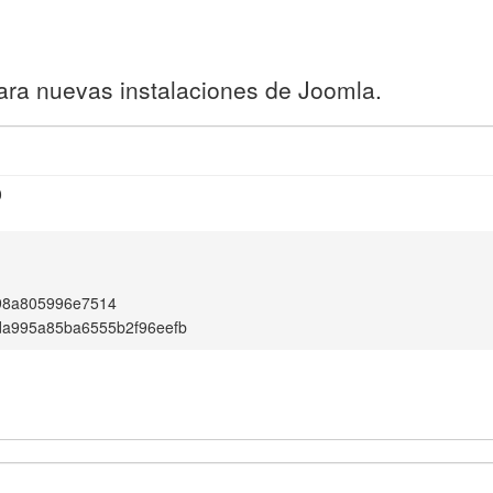
ara nuevas instalaciones de Joomla.
0
98a805996e7514
da995a85ba6555b2f96eefb