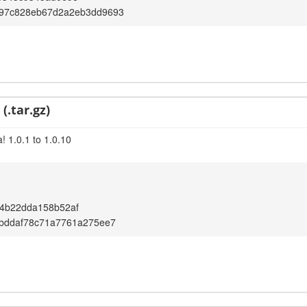
97c828eb67d2a2eb3dd9693
(.tar.gz)
! 1.0.1 to 1.0.10
4b22dda158b52af
1bddaf78c71a7761a275ee7