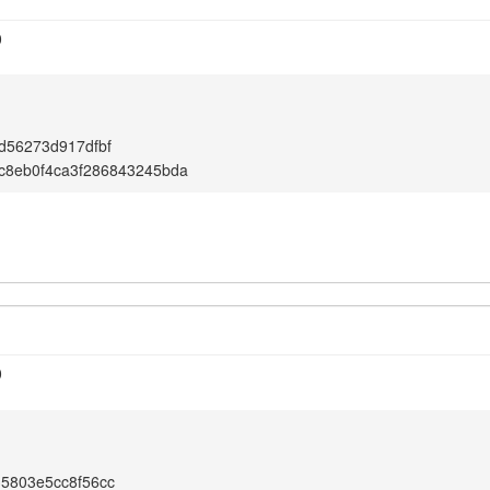
0
d56273d917dfbf
c8eb0f4ca3f286843245bda
0
5803e5cc8f56cc