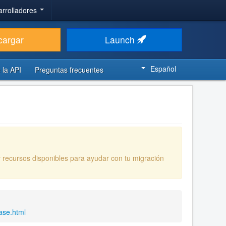
arrolladores
cargar
Launch
Español
 la API
Preguntas frecuentes
y recursos disponibles para ayudar con tu migración
ase.html