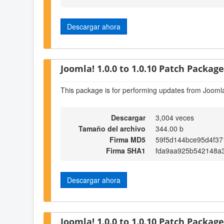
Descargar ahora
Joomla! 1.0.0 to 1.0.10 Patch Package 
This package is for performing updates from Joomla
Descargar
3,004 veces
Tamaño del archivo
344.00 b
Firma MD5
59f5d144bce95d4f37
Firma SHA1
fda9aa925b542148a
Descargar ahora
Joomla! 1.0.0 to 1.0.10 Patch Package 