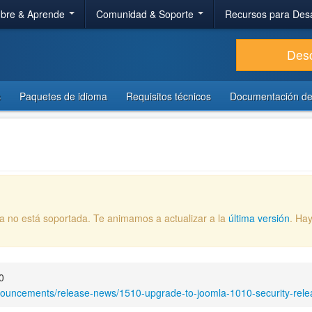
bre & Aprende
Comunidad & Soporte
Recursos para Des
Des
s
Paquetes de idioma
Requisitos técnicos
Documentación de
ya no está soportada. Te animamos a actualizar a la
última versión
. Ha
0
nouncements/release-news/1510-upgrade-to-joomla-1010-security-rele