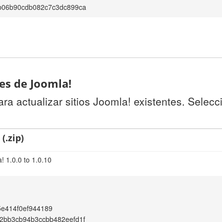
b06b90cdb082c7c3dc899ca
tes de Joomla!
a actualizar sitios Joomla! existentes. Selecc
(.zip)
! 1.0.0 to 1.0.10
e414f0ef944189
2bb3cb94b3ccbb482eefd1f