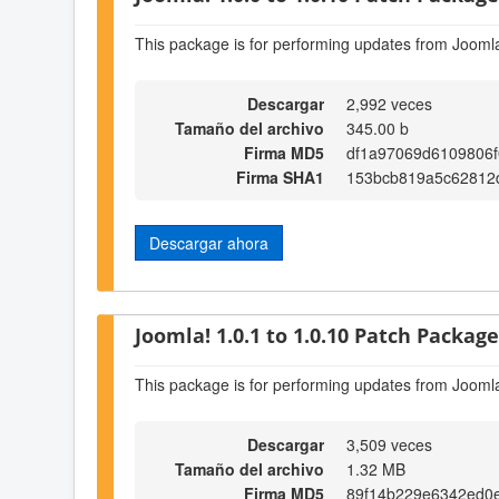
This package is for performing updates from Joomla
Descargar
2,992 veces
Tamaño del archivo
345.00 b
Firma MD5
df1a97069d6109806f
Firma SHA1
153bcb819a5c62812
Descargar ahora
Joomla! 1.0.1 to 1.0.10 Patch Package 
This package is for performing updates from Joomla
Descargar
3,509 veces
Tamaño del archivo
1.32 MB
Firma MD5
89f14b229e6342ed0