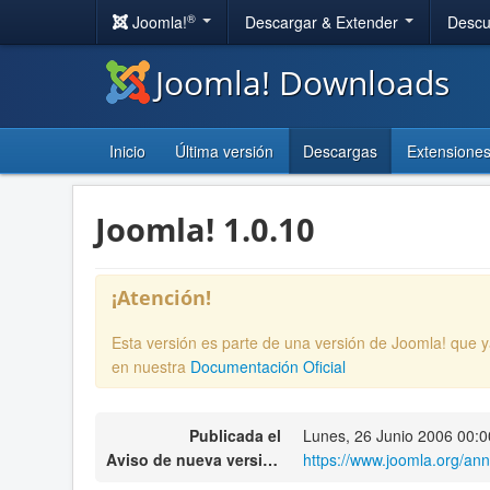
®
Joomla!
Descargar & Extender
Descu
Joomla! Downloads
Inicio
Última versión
Descargas
Extensione
Joomla! 1.0.10
¡Atención!
Esta versión es parte de una versión de Joomla! que 
en nuestra
Documentación Oficial
Publicada el
Lunes, 26 Junio 2006 00:0
Aviso de nueva versión
https://www.joomla.org/an