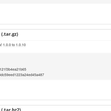
(.tar.gz)
! 1.0.0 to 1.0.10
121f3b4ea21b65
3dc59eed1223a24ed45a487
(.tar.bz2)