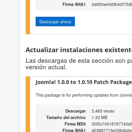
Firma SHA1
2a650ae0d3b42f75d
Descargar ahora
Actualizar instalaciones existen
Las descargas de esta sección son par
versión actual.
Joomla! 1.0.0 to 1.0.10 Patch Package 
This package is for performing updates from Joomla
Descargar
3,483 veces
Tamaño del archivo
1.33 MB
Firma MD5
5f25c73618787743a5
Firma SHA1
d23887715e3364b2e