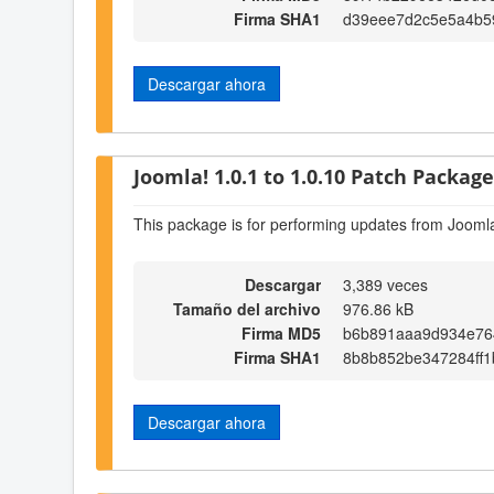
Firma SHA1
d39eee7d2c5e5a4b5
Descargar ahora
Joomla! 1.0.1 to 1.0.10 Patch Package 
This package is for performing updates from Joomla
Descargar
3,389 veces
Tamaño del archivo
976.86 kB
Firma MD5
b6b891aaa9d934e76
Firma SHA1
8b8b852be347284ff
Descargar ahora