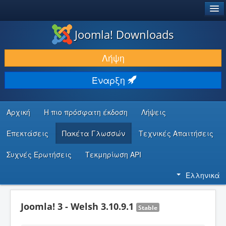
®
JOOMLA!
Joomla! Downloads
ΛΉΨΕΙΣ & ΕΠΕΚΤΆΣΕΙΣ
Λήψη
ΕΎΡΕΣΗ & ΜΆΘΗΣΗ
Έναρξη
ΚΟΙΝΌΤΗΤΑ & ΥΠΟΣΤΉΡΙΞΗ
ΠΌΡΟΙ ΠΡΟΓΡΑΜΜΑΤΙΣΤΏΝ
Αρχική
Η πιο πρόσφατη έκδοση
Λήψεις
Επεκτάσεις
Πακέτα Γλωσσών
Τεχνικές Απαιτήσεις
Συχνές Ερωτήσεις
Τεκμηρίωση API
Ελληνικά
Joomla! 3 - Welsh 3.10.9.1
Stable