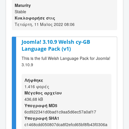
Maturity
Stable
Κυκλοφορήσε στις
Τετάρτη, 11 Μαϊος 2022 08:06
Joomla! 3.10.9 Welsh cy-GB
Language Pack (v1)
This is the full Welsh Language Pack for Joomla!
3.10.9
Λήφθηκε
1.416 φορές
Μέγεθος αρχείου
436,68 kB
Υπογραφή MD5
6cd922341d0bad1c9aa5d6ec57a0af17
Υπογραφή SHA1
c1468cdd050807dca8f2efcd65bf8fb43f0306a