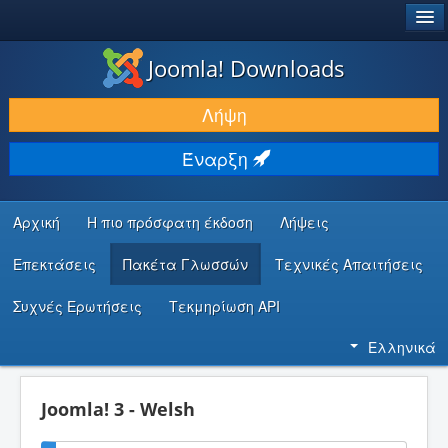
®
JOOMLA!
Joomla! Downloads
ΛΉΨΕΙΣ & ΕΠΕΚΤΆΣΕΙΣ
Λήψη
ΕΎΡΕΣΗ & ΜΆΘΗΣΗ
Έναρξη
ΚΟΙΝΌΤΗΤΑ & ΥΠΟΣΤΉΡΙΞΗ
ΠΌΡΟΙ ΠΡΟΓΡΑΜΜΑΤΙΣΤΏΝ
Αρχική
Η πιο πρόσφατη έκδοση
Λήψεις
Επεκτάσεις
Πακέτα Γλωσσών
Τεχνικές Απαιτήσεις
Συχνές Ερωτήσεις
Τεκμηρίωση API
Ελληνικά
Joomla! 3 - Welsh