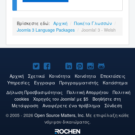
Βρίσκεστε εδώ:
Αρχική
/
Πακέτα Γλωσσών
/
Joomla 3 Language Packages
/
Joomla! 3 - Welsh
Το
Το
Το
Το
Το
Το
Το
Joomla!
Joomla!
Joomla!
Joomla!
Joomla!
Joomla!
Joomla!
Αρχική
Σχετικά
Κοινότητα
Κοινότητα
Επεκτάσεις
Υπηρεσίες
Έγγραφα
Προγραμματιστής
Κατάστημα
στο
στο
στο
στο
στο
στο
στο
Δήλωση Προσβασιμότητας
Πολιτική Aπορρήτου
Πολιτική
Twitter
Facebook
YouTube
LinkedIn
Pinterest
Instagram
GitHub
cookies
Χορηγός του Joomla! με $5
Βοηθήστε στη
Μετάφραση
Αναφέρετε ένα πρόβλημα
Σύνδεση
© 2005 - 2026
Open Source Matters, Inc.
Με επιφύλαξη κάθε
νόμιμου δικαιώµατος.