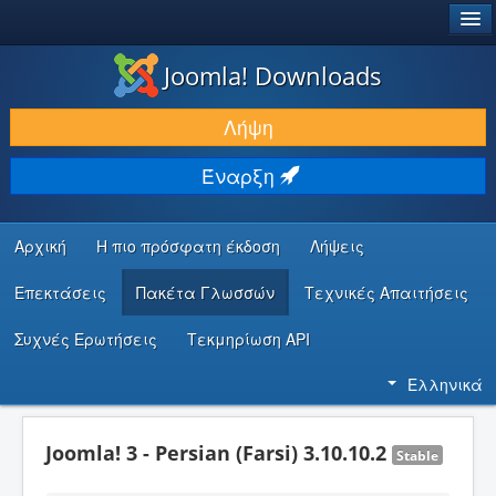
®
JOOMLA!
Joomla! Downloads
ΛΉΨΕΙΣ & ΕΠΕΚΤΆΣΕΙΣ
Λήψη
ΕΎΡΕΣΗ & ΜΆΘΗΣΗ
Έναρξη
ΚΟΙΝΌΤΗΤΑ & ΥΠΟΣΤΉΡΙΞΗ
ΠΌΡΟΙ ΠΡΟΓΡΑΜΜΑΤΙΣΤΏΝ
Αρχική
Η πιο πρόσφατη έκδοση
Λήψεις
Επεκτάσεις
Πακέτα Γλωσσών
Τεχνικές Απαιτήσεις
Συχνές Ερωτήσεις
Τεκμηρίωση API
Ελληνικά
Joomla! 3 - Persian (Farsi) 3.10.10.2
Stable