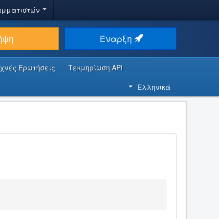
αμματιστών
ήψη
Έναρξη
υχνές Ερωτήσεις
Τεκμηρίωση API
Ελληνικά