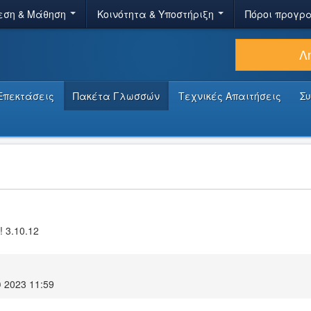
εση & Μάθηση
Κοινότητα & Υποστήριξη
Πόροι προγρ
Λ
Επεκτάσεις
Πακέτα Γλωσσών
Τεχνικές Απαιτήσεις
Σ
! 3.10.12
 2023 11:59