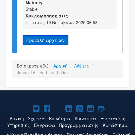
Maturity
Stable
Κυκλοφορήσε στις
Τετάρτη, 19 Νοεμβρίου 2025 06:58
Προβολή αρχείων
Βρίσκεστε εδώ:
Αρχική
/
Λήψεις
/
Joomla! 6 - Serbian (Latin)
Το
Το
Το
Το
Το
Το
Το
Joomla!
Joomla!
Joomla!
Joomla!
Joomla!
Joomla!
Joomla!
Αρχική
Σχετικά
Κοινότητα
Κοινότητα
Επεκτάσεις
Υπηρεσίες
Έγγραφα
Προγραμματιστής
Κατάστημα
στο
στο
στο
στο
στο
στο
στο
Δήλωση Προσβασιμότητας
Πολιτική Aπορρήτου
Πολιτική