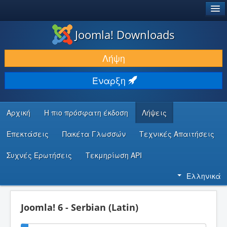
®
JOOMLA!
Joomla! Downloads
ΛΉΨΕΙΣ & ΕΠΕΚΤΆΣΕΙΣ
Λήψη
ΕΎΡΕΣΗ & ΜΆΘΗΣΗ
Έναρξη
ΚΟΙΝΌΤΗΤΑ & ΥΠΟΣΤΉΡΙΞΗ
ΠΌΡΟΙ ΠΡΟΓΡΑΜΜΑΤΙΣΤΏΝ
Αρχική
Η πιο πρόσφατη έκδοση
Λήψεις
Επεκτάσεις
Πακέτα Γλωσσών
Τεχνικές Απαιτήσεις
Συχνές Ερωτήσεις
Τεκμηρίωση API
Ελληνικά
Joomla! 6 - Serbian (Latin)