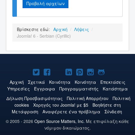
Προβολή αρχείων
Βρίσκεστε εδώ:
Αρχική
/
Λήψεις
/
Joomla! 6 - Serbian (Cyrillic)
Το
Το
Το
Το
Το
Το
Το
Joomla!
Joomla!
Joomla!
Joomla!
Joomla!
Joomla!
Joomla!
Αρχική
Σχετικά
Κοινότητα
Κοινότητα
Επεκτάσεις
Υπηρεσίες
Έγγραφα
Προγραμματιστής
Κατάστημα
στο
στο
στο
στο
στο
στο
στο
Δήλωση Προσβασιμότητας
Πολιτική Aπορρήτου
Πολιτική
Twitter
Facebook
YouTube
LinkedIn
Pinterest
Instagram
GitHub
cookies
Χορηγός του Joomla! με $5
Βοηθήστε στη
Μετάφραση
Αναφέρετε ένα πρόβλημα
Σύνδεση
© 2005 - 2026
Open Source Matters, Inc.
Με επιφύλαξη κάθε
νόμιμου δικαιώµατος.