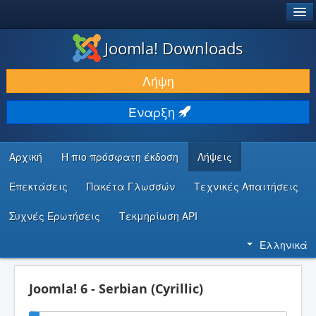
®
JOOMLA!
Joomla! Downloads
ΛΉΨΕΙΣ & ΕΠΕΚΤΆΣΕΙΣ
Λήψη
ΕΎΡΕΣΗ & ΜΆΘΗΣΗ
Έναρξη
ΚΟΙΝΌΤΗΤΑ & ΥΠΟΣΤΉΡΙΞΗ
ΠΌΡΟΙ ΠΡΟΓΡΑΜΜΑΤΙΣΤΏΝ
Αρχική
Η πιο πρόσφατη έκδοση
Λήψεις
Επεκτάσεις
Πακέτα Γλωσσών
Τεχνικές Απαιτήσεις
Συχνές Ερωτήσεις
Τεκμηρίωση API
Ελληνικά
Joomla! 6 - Serbian (Cyrillic)