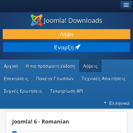
®
JOOMLA!
Joomla! Downloads
ΛΉΨΕΙΣ & ΕΠΕΚΤΆΣΕΙΣ
Λήψη
ΕΎΡΕΣΗ & ΜΆΘΗΣΗ
Έναρξη
ΚΟΙΝΌΤΗΤΑ & ΥΠΟΣΤΉΡΙΞΗ
ΠΌΡΟΙ ΠΡΟΓΡΑΜΜΑΤΙΣΤΏΝ
Αρχική
Η πιο πρόσφατη έκδοση
Λήψεις
Επεκτάσεις
Πακέτα Γλωσσών
Τεχνικές Απαιτήσεις
Συχνές Ερωτήσεις
Τεκμηρίωση API
Ελληνικά
Joomla! 6 - Romanian