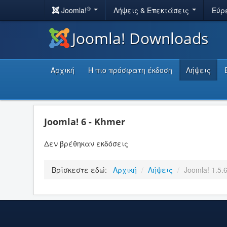
®
Joomla!
Λήψεις & Επεκτάσεις
Εύρ
Joomla! Downloads
Αρχική
Η πιο πρόσφατη έκδοση
Λήψεις
Joomla! 6 - Khmer
Δεν βρέθηκαν εκδόσεις
Βρίσκεστε εδώ:
Αρχική
/
Λήψεις
/
Joomla! 1.5.6