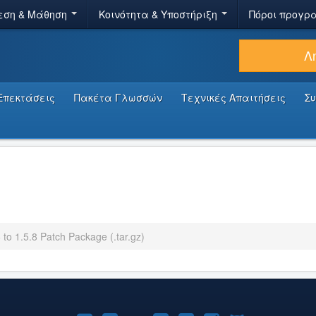
εση & Μάθηση
Κοινότητα & Υποστήριξη
Πόροι προγρ
Λ
Επεκτάσεις
Πακέτα Γλωσσών
Τεχνικές Απαιτήσεις
Σ
 to 1.5.8 Patch Package (.tar.gz)