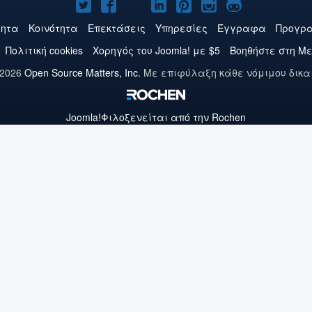
Το
Το
Το
Το
Το
Το
Το
Joomla!
Joomla!
Joomla!
Joomla!
Joomla!
Joomla!
Joomla!
τητα
Κοινότητα
Επεκτάσεις
Υπηρεσίες
Έγγραφα
Προγρα
στο
στο
στο
στο
στο
στο
στο
Πολιτική cookies
Χορηγός του Joomla! με $5
Βοηθήστε στη Μ
Twitter
Facebook
YouTube
LinkedIn
Pinterest
Instagram
GitHub
 2026
Open Source Matters, Inc.
Με επιφύλαξη κάθε νόμιμου δικα
Joomla!
Φιλοξενείται από την Rochen