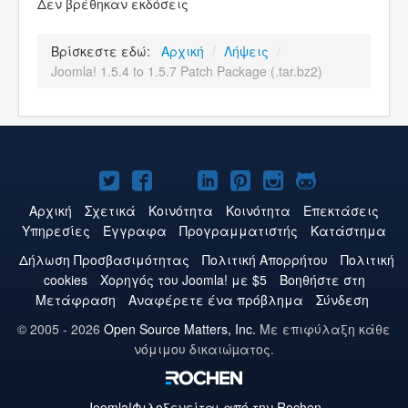
Δεν βρέθηκαν εκδόσεις
Βρίσκεστε εδώ:
Αρχική
/
Λήψεις
/
Joomla! 1.5.4 to 1.5.7 Patch Package (.tar.bz2)
Το
Το
Το
Το
Το
Το
Το
Joomla!
Joomla!
Joomla!
Joomla!
Joomla!
Joomla!
Joomla!
Αρχική
Σχετικά
Κοινότητα
Κοινότητα
Επεκτάσεις
Υπηρεσίες
Έγγραφα
Προγραμματιστής
Κατάστημα
στο
στο
στο
στο
στο
στο
στο
Δήλωση Προσβασιμότητας
Πολιτική Aπορρήτου
Πολιτική
Twitter
Facebook
YouTube
LinkedIn
Pinterest
Instagram
GitHub
cookies
Χορηγός του Joomla! με $5
Βοηθήστε στη
Μετάφραση
Αναφέρετε ένα πρόβλημα
Σύνδεση
© 2005 - 2026
Open Source Matters, Inc.
Με επιφύλαξη κάθε
νόμιμου δικαιώµατος.
Joomla!
Φιλοξενείται από την Rochen