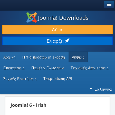
®
JOOMLA!
Joomla! Downloads
ΛΉΨΕΙΣ & ΕΠΕΚΤΆΣΕΙΣ
Λήψη
ΕΎΡΕΣΗ & ΜΆΘΗΣΗ
Έναρξη
ΚΟΙΝΌΤΗΤΑ & ΥΠΟΣΤΉΡΙΞΗ
ΠΌΡΟΙ ΠΡΟΓΡΑΜΜΑΤΙΣΤΏΝ
Αρχική
Η πιο πρόσφατη έκδοση
Λήψεις
Επεκτάσεις
Πακέτα Γλωσσών
Τεχνικές Απαιτήσεις
Συχνές Ερωτήσεις
Τεκμηρίωση API
Ελληνικά
Joomla! 6 - Irish