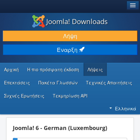
®
JOOMLA!
Joomla! Downloads
ΛΉΨΕΙΣ & ΕΠΕΚΤΆΣΕΙΣ
Λήψη
ΕΎΡΕΣΗ & ΜΆΘΗΣΗ
Έναρξη
ΚΟΙΝΌΤΗΤΑ & ΥΠΟΣΤΉΡΙΞΗ
ΠΌΡΟΙ ΠΡΟΓΡΑΜΜΑΤΙΣΤΏΝ
Αρχική
Η πιο πρόσφατη έκδοση
Λήψεις
Επεκτάσεις
Πακέτα Γλωσσών
Τεχνικές Απαιτήσεις
Συχνές Ερωτήσεις
Τεκμηρίωση API
Ελληνικά
Joomla! 6 - German (Luxembourg)