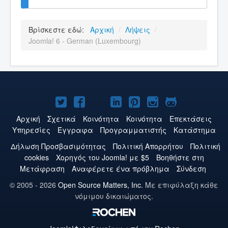
Βρίσκεστε εδώ:
Αρχική
/
Λήψεις
/
Joomla! 6 - German (Luxembourg)
Το
Το
Το
Το
Το
Το
Το
Joomla!
Joomla!
Joomla!
Joomla!
Joomla!
Joomla!
Joomla!
Αρχική
Σχετικά
Κοινότητα
Κοινότητα
Επεκτάσεις
Υπηρεσίες
Έγγραφα
Προγραμματιστής
Κατάστημα
στο
στο
στο
στο
στο
στο
στο
Δήλωση Προσβασιμότητας
Πολιτική Aπορρήτου
Πολιτική
Twitter
Facebook
YouTube
LinkedIn
Pinterest
Instagram
GitHub
cookies
Χορηγός του Joomla! με $5
Βοηθήστε στη
Μετάφραση
Αναφέρετε ένα πρόβλημα
Σύνδεση
© 2005 - 2026
Open Source Matters, Inc.
Με επιφύλαξη κάθε
νόμιμου δικαιώµατος.