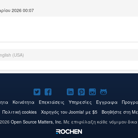
ρίου 2026 00:07
nglish (USA)
Το
Το
Το
Το
Το
Το
Το
Joomla!
Joomla!
Joomla!
Joomla!
Joomla!
Joomla!
Joomla!
τητα
Κοινότητα
Επεκτάσεις
Υπηρεσίες
Έγγραφα
Προγρα
στο
στο
στο
στο
στο
στο
στο
Πολιτική cookies
Χορηγός του Joomla! με $5
Βοηθήστε στη Μ
Twitter
Facebook
YouTube
LinkedIn
Pinterest
Instagram
GitHub
 2026
Open Source Matters, Inc.
Με επιφύλαξη κάθε νόμιμου δικα