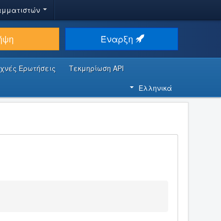
αμματιστών
ήψη
Έναρξη
υχνές Ερωτήσεις
Τεκμηρίωση API
Ελληνικά