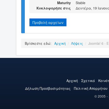
Maturity
Stable
Κυκλοφορήσε στις
Δευτέρα, 19 Ιανουα
Προβολή αρχείων
Βρίσκεστε εδώ:
Αρχική
/
Λήψεις
/
Joomla! 6 - E
Αρχική
Σχετικά
Κοινό
Δήλωση Προσβασιμότητας
Πολιτική Aπορρήτου
© 2005 -