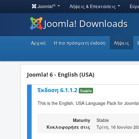
®
Joomla!
Λήψεις & Επεκτάσεις
Εύρ
Joomla! Downloads
Αρχική
Η πιο πρόσφατη έκδοση
Λήψεις
Joomla! 6 - English (USA)
Έκδοση 6.1.1.2
Stable
This is the English, USA Language Pack for Joomla!
Maturity
Stable
Κυκλοφορήσε στις
Τρίτη, 16 Ιουνίου 20