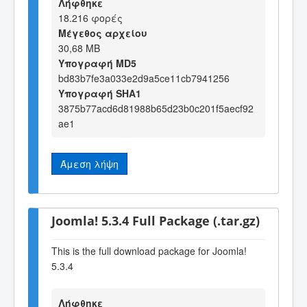
Λήφθηκε
18.216 φορές
Μέγεθος αρχείου
30,68 MB
Υπογραφή MD5
bd83b7fe3a033e2d9a5ce11cb7941256
Υπογραφή SHA1
3875b77acd6d81988b65d23b0c201f5aecf92
ae1
Άμεση λήψη
Joomla! 5.3.4 Full Package (.tar.gz)
This is the full download package for Joomla!
5.3.4
Λήφθηκε