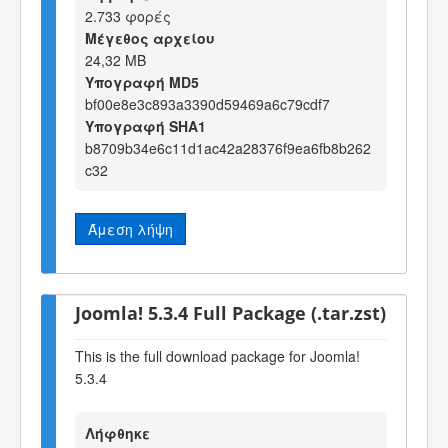
2.733 φορές
Μέγεθος αρχείου
24,32 MB
Υπογραφή MD5
bf00e8e3c893a3390d59469a6c79cdf7
Υπογραφή SHA1
b8709b34e6c11d1ac42a28376f9ea6fb8b262
c32
Άμεση λήψη
Joomla! 5.3.4 Full Package (.tar.zst)
This is the full download package for Joomla!
5.3.4
Λήφθηκε