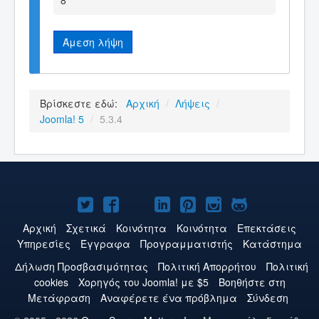
8
Άμεση λήψη
Βρίσκεστε εδώ:
Αρχική
/
Λήψεις
/
Joomla! 5
/
5.3.4
Το
Το
Το
Το
Το
Το
Το
Joomla!
Joomla!
Joomla!
Joomla!
Joomla!
Joomla!
Joomla!
Αρχική
Σχετικά
Κοινότητα
Κοινότητα
Επεκτάσεις
Υπηρεσίες
Έγγραφα
Προγραμματιστής
Κατάστημα
στο
στο
στο
στο
στο
στο
στο
Δήλωση Προσβασιμότητας
Πολιτική Aπορρήτου
Πολιτική
Twitter
Facebook
YouTube
LinkedIn
Pinterest
Instagram
GitHub
cookies
Χορηγός του Joomla! με $5
Βοηθήστε στη
Μετάφραση
Αναφέρετε ένα πρόβλημα
Σύνδεση