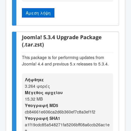
Άμεση λήψη
Joomla! 5.3.4 Upgrade Package
(.tar.zst)
This package is for performing updates from
Joomla! 4.4 and previous 5.x releases to 5.3.4.
Λήφθηκε
3.264 φορές
Μέγεθος αρχείου
15,32 MB
Υπογραφή MD5
cb84661e606ca2d6b360ef7c8a3ef1f2
Υπογραφή SHA1
a1f19cdc85a548271fa5206bff08a6ccb26ac1e