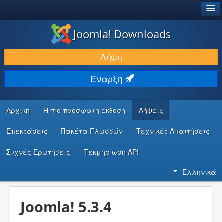
®
JOOMLA!
Joomla! Downloads
ΛΉΨΕΙΣ & ΕΠΕΚΤΆΣΕΙΣ
Λήψη
ΕΎΡΕΣΗ & ΜΆΘΗΣΗ
Έναρξη
ΚΟΙΝΌΤΗΤΑ & ΥΠΟΣΤΉΡΙΞΗ
ΠΌΡΟΙ ΠΡΟΓΡΑΜΜΑΤΙΣΤΏΝ
Αρχική
Η πιο πρόσφατη έκδοση
Λήψεις
Επεκτάσεις
Πακέτα Γλωσσών
Τεχνικές Απαιτήσεις
Συχνές Ερωτήσεις
Τεκμηρίωση API
Ελληνικά
Joomla! 5.3.4