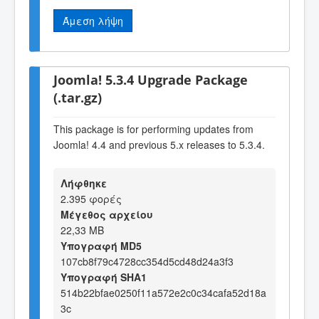
Άμεση λήψη
Joomla! 5.3.4 Upgrade Package
(.tar.gz)
This package is for performing updates from
Joomla! 4.4 and previous 5.x releases to 5.3.4.
Λήφθηκε
2.395 φορές
Μέγεθος αρχείου
22,33 MB
Υπογραφή MD5
107cb8f79c4728cc354d5cd48d24a3f3
Υπογραφή SHA1
514b22bfae0250f11a572e2c0c34cafa52d18a
3c