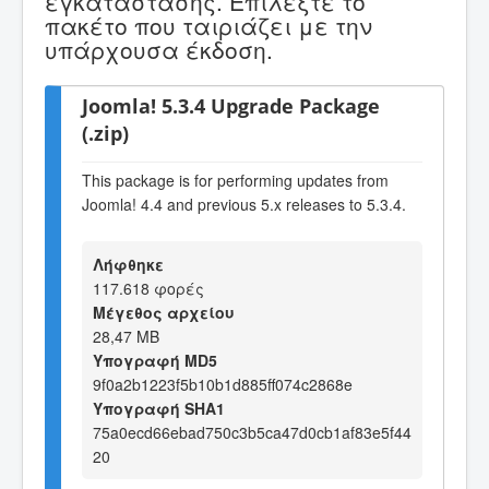
εγκατάστασης. Επιλέξτε το
πακέτο που ταιριάζει με την
υπάρχουσα έκδοση.
Joomla! 5.3.4 Upgrade Package
(.zip)
This package is for performing updates from
Joomla! 4.4 and previous 5.x releases to 5.3.4.
Λήφθηκε
117.618 φορές
Μέγεθος αρχείου
28,47 MB
Υπογραφή MD5
9f0a2b1223f5b10b1d885ff074c2868e
Υπογραφή SHA1
75a0ecd66ebad750c3b5ca47d0cb1af83e5f44
20