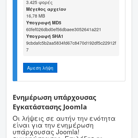
3.425 φορές
Μέγεθος αρχείου
16,78 MB
Υπογραφή MD5
60fef026dbd0ef56dbaee3052641a221
Υπογραφή SHA1
9cbdafc5b2aa5834fd67c8470d192df5c22912f
7
Άμεση λήψη
Ενημέρωση υπάρχουσας
Εγκατάστασης Joomla
Οι λήψεις σε αυτήν την ενότητα
είναι για την ενημέρωση
υπάρχουσας Joomla!