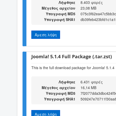
Λήφθηκε
8.403 φορές
Μέγεθος αρχείου
23,08 MB
Υπογραφή MD5
075c3f62ea47c5bb3c
Υπογραφή SHA1
db39feb423bfd1c1a
Άμεση λήψη
Joomla! 5.1.4 Full Package (.tar.zst)
This is the full download package for Joomla! 5.1.4
Λήφθηκε
6.431 φορές
Μέγεθος αρχείου
16,14 MB
Υπογραφή MD5
7f2077dda3dbc424f5
Υπογραφή SHA1
509247e70711f30aa
Άμεση λήψη