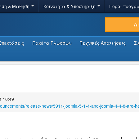
εση & Μάθηση
Κοινότητα & Υποστήριξη
Πόροι προγρ
Λ
Επεκτάσεις
Πακέτα Γλωσσών
Τεχνικές Απαιτήσεις
Σ
4 10:49
nouncements/release-news/5911-joomla-5-1-4-and-joomla-4-4-8-are-he