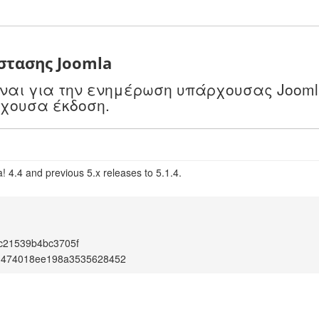
στασης Joomla
είναι για την ενημέρωση υπάρχουσας Jooml
ρχουσα έκδοση.
 4.4 and previous 5.x releases to 5.1.4.
c21539b4bc3705f
d474018ee198a3535628452