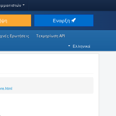
αμματιστών
ήψη
Έναρξη
υχνές Ερωτήσεις
Τεκμηρίωση API
Ελληνικά
re.html