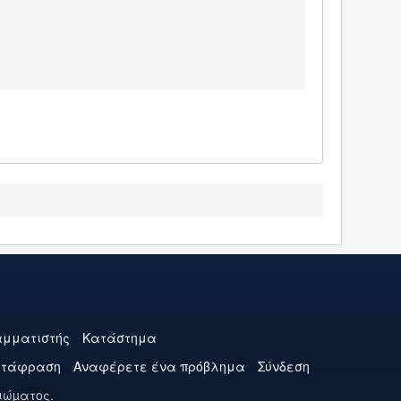
μματιστής
Κατάστημα
ετάφραση
Αναφέρετε ένα πρόβλημα
Σύνδεση
ιώµατος.