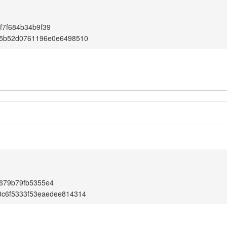
f7f684b34b9f39
15b52d0761196e0e6498510
679b79fb5355e4
8c6f5333f53eaedee814314