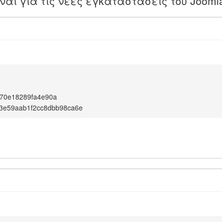
ίναι για τις νέες εγκαταστάσεις του Jooml
70e18289fa4e90a
3e59aab1f2cc8dbb98ca6e