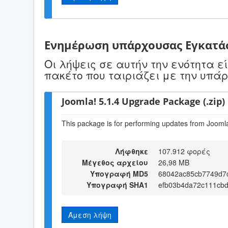
Ενημέρωση υπάρχουσας Εγκατά
Οι λήψεις σε αυτήν την ενότητα 
πακέτο που ταιριάζει με την υπά
Joomla! 5.1.4 Upgrade Package (.zip)
This package is for performing updates from Joomla!
Λήφθηκε
107.912 φορές
Μέγεθος αρχείου
26,98 MB
Υπογραφή MD5
68042ac85cb7749d7
Υπογραφή SHA1
efb03b4da72c111cb
Άμεση λήψη