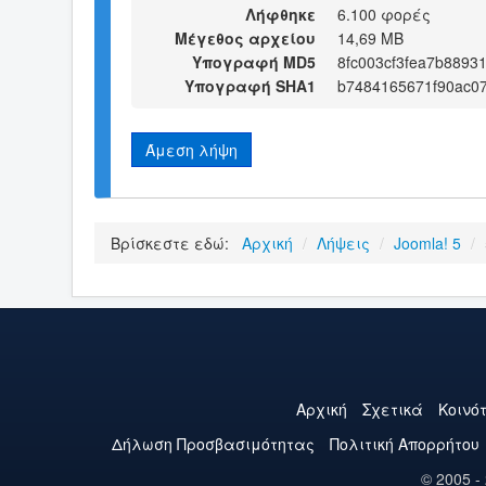
Λήφθηκε
6.100 φορές
Μέγεθος αρχείου
14,69 MB
Υπογραφή MD5
8fc003cf3fea7b8893
Υπογραφή SHA1
b7484165671f90ac0
Άμεση λήψη
Βρίσκεστε εδώ:
Αρχική
/
Λήψεις
/
Joomla! 5
/
Αρχική
Σχετικά
Κοινό
Δήλωση Προσβασιμότητας
Πολιτική Aπορρήτου
© 2005 -