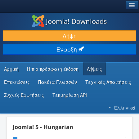
®
JOOMLA!
Joomla! Downloads
ΛΉΨΕΙΣ & ΕΠΕΚΤΆΣΕΙΣ
Λήψη
ΕΎΡΕΣΗ & ΜΆΘΗΣΗ
Έναρξη
ΚΟΙΝΌΤΗΤΑ & ΥΠΟΣΤΉΡΙΞΗ
ΠΌΡΟΙ ΠΡΟΓΡΑΜΜΑΤΙΣΤΏΝ
Αρχική
Η πιο πρόσφατη έκδοση
Λήψεις
Επεκτάσεις
Πακέτα Γλωσσών
Τεχνικές Απαιτήσεις
Συχνές Ερωτήσεις
Τεκμηρίωση API
Ελληνικά
Joomla! 5 - Hungarian