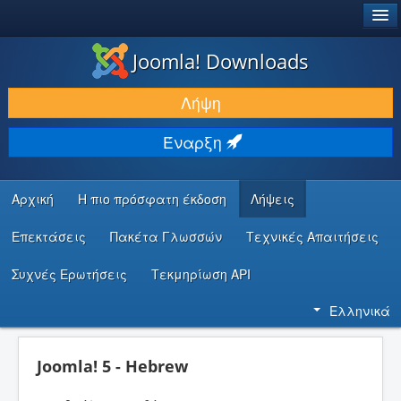
®
JOOMLA!
Joomla! Downloads
ΛΉΨΕΙΣ & ΕΠΕΚΤΆΣΕΙΣ
Λήψη
ΕΎΡΕΣΗ & ΜΆΘΗΣΗ
Έναρξη
ΚΟΙΝΌΤΗΤΑ & ΥΠΟΣΤΉΡΙΞΗ
ΠΌΡΟΙ ΠΡΟΓΡΑΜΜΑΤΙΣΤΏΝ
Αρχική
Η πιο πρόσφατη έκδοση
Λήψεις
Επεκτάσεις
Πακέτα Γλωσσών
Τεχνικές Απαιτήσεις
Συχνές Ερωτήσεις
Τεκμηρίωση API
Ελληνικά
Joomla! 5 - Hebrew