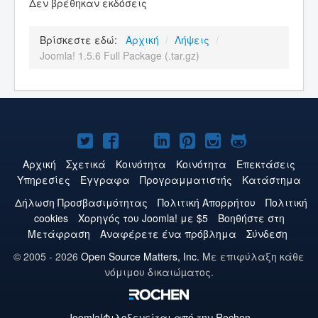
Δεν βρέθηκαν εκδόσεις
Βρίσκεστε εδώ:
Αρχική
/
Λήψεις
/
Joomla! 1.5.6 Full Package (.tar.gz)
Το
Το
Το
Το
Το
Το
Το
Joomla!
Joomla!
Joomla!
Joomla!
Joomla!
Joomla!
Joomla!
Αρχική
Σχετικά
Κοινότητα
Κοινότητα
Επεκτάσεις
Υπηρεσίες
Έγγραφα
Προγραμματιστής
Κατάστημα
στο
στο
στο
στο
στο
στο
στο
Δήλωση Προσβασιμότητας
Πολιτική Aπορρήτου
Πολιτική
Twitter
Facebook
YouTube
LinkedIn
Pinterest
Instagram
GitHub
cookies
Χορηγός του Joomla! με $5
Βοηθήστε στη
Μετάφραση
Αναφέρετε ένα πρόβλημα
Σύνδεση
© 2005 - 2026
Open Source Matters, Inc.
Με επιφύλαξη κάθε
νόμιμου δικαιώµατος.
Joomla!
Φιλοξενείται από την Rochen