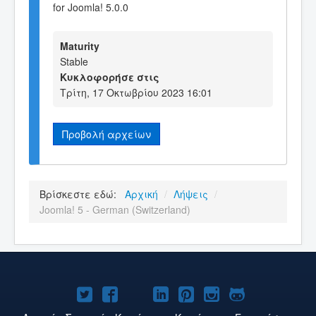
for Joomla! 5.0.0
Maturity
Stable
Κυκλοφορήσε στις
Τρίτη, 17 Οκτωβρίου 2023 16:01
Προβολή αρχείων
Βρίσκεστε εδώ:
Αρχική
/
Λήψεις
/
Joomla! 5 - German (Switzerland)
Το
Το
Το
Το
Το
Το
Το