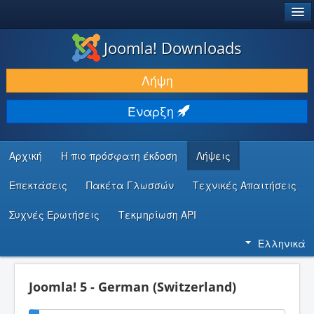
®
JOOMLA!
Joomla! Downloads
ΛΉΨΕΙΣ & ΕΠΕΚΤΆΣΕΙΣ
Λήψη
ΕΎΡΕΣΗ & ΜΆΘΗΣΗ
Έναρξη
ΚΟΙΝΌΤΗΤΑ & ΥΠΟΣΤΉΡΙΞΗ
ΠΌΡΟΙ ΠΡΟΓΡΑΜΜΑΤΙΣΤΏΝ
Αρχική
Η πιο πρόσφατη έκδοση
Λήψεις
Επεκτάσεις
Πακέτα Γλωσσών
Τεχνικές Απαιτήσεις
Συχνές Ερωτήσεις
Τεκμηρίωση API
Ελληνικά
Joomla! 5 - German (Switzerland)