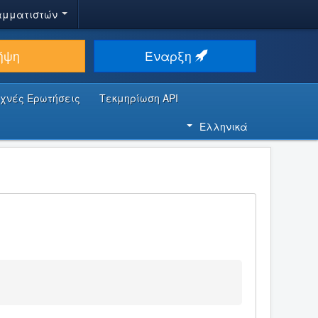
αμματιστών
ήψη
Έναρξη
υχνές Ερωτήσεις
Τεκμηρίωση API
Ελληνικά