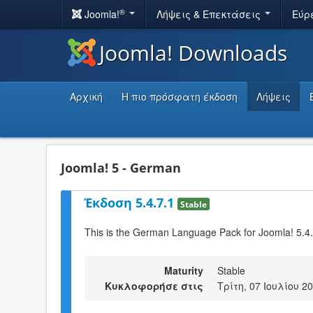
®
Joomla!
Λήψεις & Επεκτάσεις
Εύρ
Joomla! Downloads
Αρχική
Η πιο πρόσφατη έκδοση
Λήψεις
Joomla! 5 - German
Έκδοση 5.4.7.1
Stable
This is the German Language Pack for Joomla! 5.4
Maturity
Stable
Κυκλοφορήσε στις
Τρίτη, 07 Ιουλίου 2