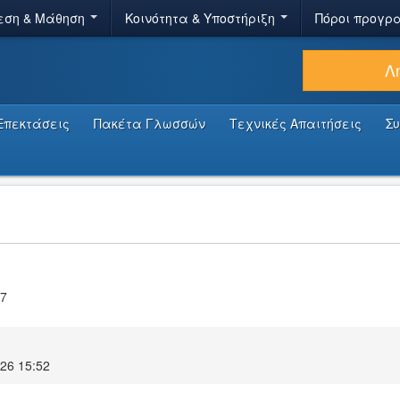
εση & Μάθηση
Κοινότητα & Υποστήριξη
Πόροι προγρ
Λ
Επεκτάσεις
Πακέτα Γλωσσών
Τεχνικές Απαιτήσεις
Σ
.7
026 15:52